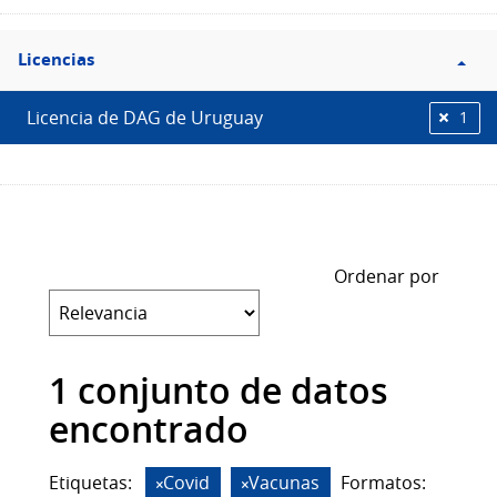
Filtro
Licencias
Licencias
Licencia de DAG de Uruguay
1
Ordenar por
1 conjunto de datos
encontrado
Etiquetas:
Covid
Vacunas
Formatos: