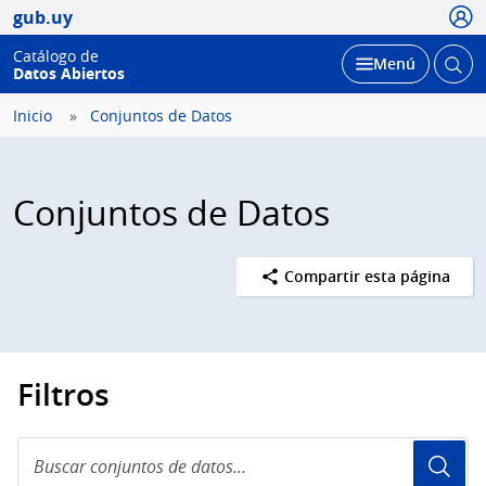
Usua
gub.uy
Catálogo de
Abrir
Desplegar
Menú
Datos Abiertos
busc
Inicio
Conjuntos de Datos
Conjuntos de Datos
Compartir esta página
Filtros
Buscar
conjuntos