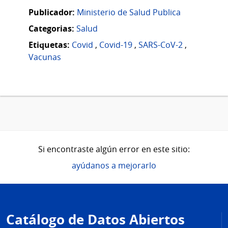
Publicador:
Ministerio de Salud Publica
Categorias:
Salud
Etiquetas:
Covid
,
Covid-19
,
SARS-CoV-2
,
Vacunas
Si encontraste algún error en este sitio:
ayúdanos a mejorarlo
Pie
de
Catálogo de Datos Abiertos
página