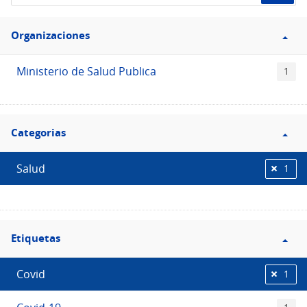
de
Filtro
datos...
Organizaciones
Organizaciones
Ministerio de Salud Publica
1
Filtro
Categorias
Categorias
Salud
1
Filtro
Etiquetas
Etiquetas
Covid
1