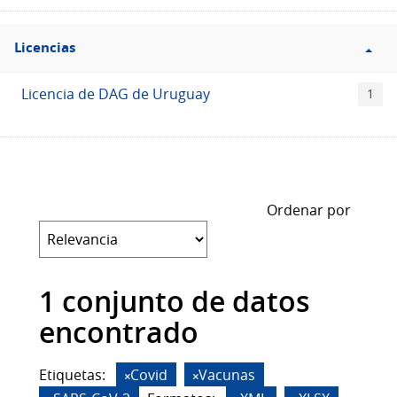
Filtro
Licencias
Licencias
Licencia de DAG de Uruguay
1
Ordenar por
1 conjunto de datos
encontrado
Etiquetas:
Covid
Vacunas