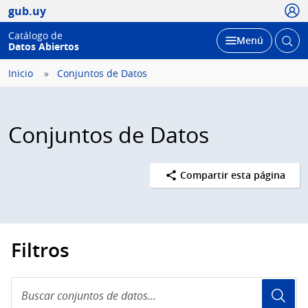
Usua
gub.uy
Catálogo de
Abrir
Desplegar
Menú
Datos Abiertos
busc
Inicio
Conjuntos de Datos
Conjuntos de Datos
Compartir esta página
Filtros
Buscar
conjuntos