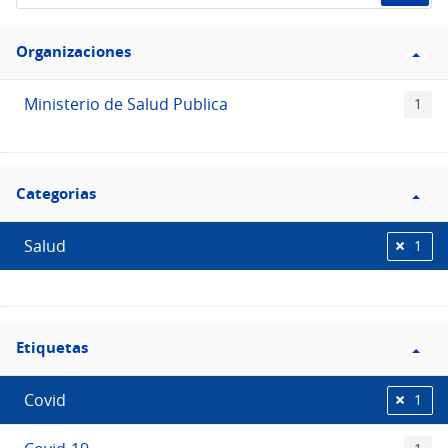
de
Filtro
datos...
Organizaciones
Organizaciones
Ministerio de Salud Publica
1
Filtro
Categorias
Categorias
Salud
1
Filtro
Etiquetas
Etiquetas
Covid
1