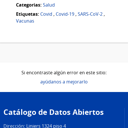
Categorias:
Salud
Etiquetas:
Covid
,
Covid-19
,
SARS-CoV-2
,
Vacunas
Si encontraste algún error en este sitio:
ayúdanos a mejorarlo
Pie
de
Catálogo de Datos Abiertos
página
Dirección:
Liniers 1324 piso 4