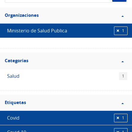
de
Filtro
datos...
Organizaciones
Organizaciones
Ministerio de Salud Publica
1
Filtro
Categorias
Categorias
Salud
1
Filtro
Etiquetas
Etiquetas
Covid
1