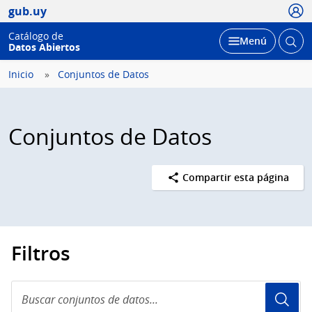
Usua
gub.uy
Catálogo de
Abrir
Desplegar
Menú
Datos Abiertos
busc
Inicio
Conjuntos de Datos
Conjuntos de Datos
Compartir esta página
Filtros
Buscar
conjuntos