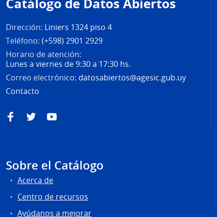
Catálogo de Datos Abiertos
página
Dirección:
Liniers 1324 piso 4
Teléfono:
(+598) 2901 2929
Horario de atención:
Lunes a viernes de 9:30 a 17:30 hs.
Correo electrónico:
datosabiertos@agesic.gub.uy
Contacto
Facebook
Twitter
YouTube
Sobre el Catálogo
Acerca de
Centro de recursos
Ayúdanos a mejorar