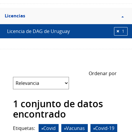
Filtro
Licencias
Licencias
Licencia de DAG de Uruguay
1
Ordenar por
1 conjunto de datos
encontrado
Etiquetas:
Covid
Vacunas
Covid-19