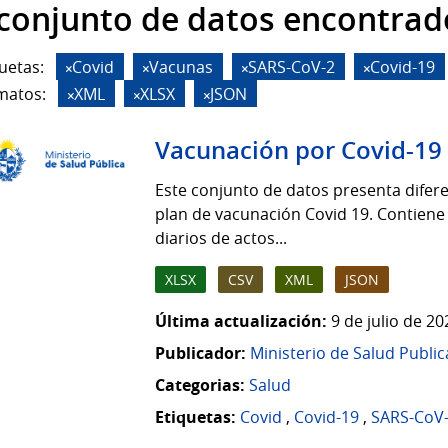
 conjunto de datos encontrad
uetas:
Covid
Vacunas
SARS-CoV-2
Covid-19
matos:
XML
XLSX
JSON
Vacunación por Covid-19
Este conjunto de datos presenta difere
plan de vacunación Covid 19. Contiene
diarios de actos...
XLSX
CSV
XML
JSON
Última actualización:
9 de julio de 2
Publicador:
Ministerio de Salud Public
Categorias:
Salud
Etiquetas:
Covid
,
Covid-19
,
SARS-CoV