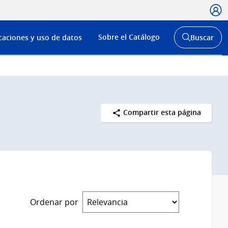
Usua
Menú
Sobre el Catálogo
caciones y uso de datos
Buscar
de
Abrir
buscador
navega
y
Compartir esta página
Ordenar por