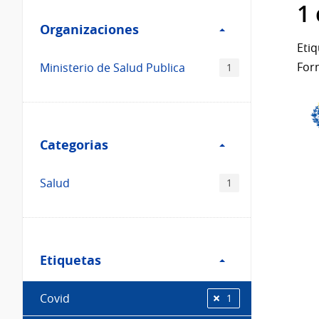
Filtro
datos...
1
Organizaciones
Organizaciones
Etiq
For
Ministerio de Salud Publica
1
Filtro
Categorias
Categorias
Salud
1
Filtro
Etiquetas
Etiquetas
Covid
1