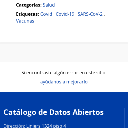
Categorias:
Salud
Etiquetas:
Covid
,
Covid-19
,
SARS-CoV-2
,
Vacunas
Si encontraste algún error en este sitio:
ayúdanos a mejorarlo
Pie
de
Catálogo de Datos Abiertos
página
Dirección:
Liniers 1324 piso 4