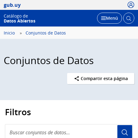
Usua
gub.uy
Catálogo de
Abrir
Desplegar
Menú
Datos Abiertos
busc
Inicio
Conjuntos de Datos
Conjuntos de Datos
Compartir esta página
Filtros
Buscar
conjuntos