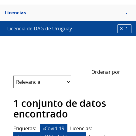
Filtro
Licencias
Licencias
Licencia de DAG de Uruguay
1
Ordenar por
1 conjunto de datos
encontrado
Etiquetas:
Covid-19
Licencias: