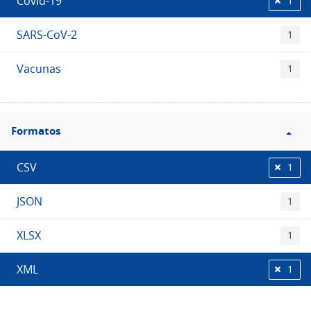
Covid-19
1
SARS-CoV-2
1
Vacunas
1
Filtro
Formatos
Formatos
CSV
1
JSON
1
XLSX
1
XML
1