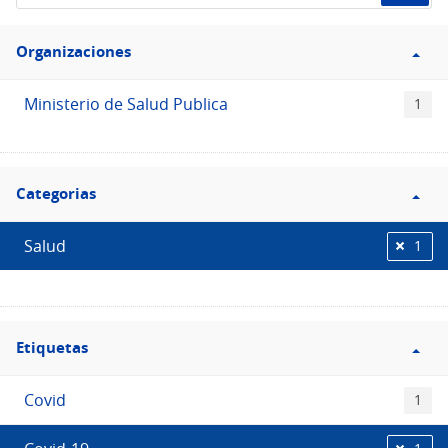
de
Filtro
datos...
Organizaciones
Organizaciones
Ministerio de Salud Publica
1
Filtro
Categorias
Categorias
Salud
1
Filtro
Etiquetas
Etiquetas
Covid
1