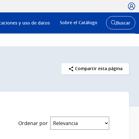
Usua
Menú
Sobre el Catálogo
caciones y uso de datos
Buscar
de
Abrir
buscador
navega
y
Compartir esta página
Ordenar por