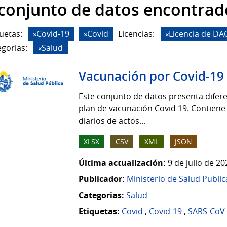
 conjunto de datos encontrad
uetas:
Covid-19
Covid
Licencias:
Licencia de DA
gorias:
Salud
Vacunación por Covid-19
Este conjunto de datos presenta difere
plan de vacunación Covid 19. Contiene
diarios de actos...
XLSX
CSV
XML
JSON
Última actualización:
9 de julio de 2
Publicador:
Ministerio de Salud Public
Categorias:
Salud
Etiquetas:
Covid
,
Covid-19
,
SARS-CoV