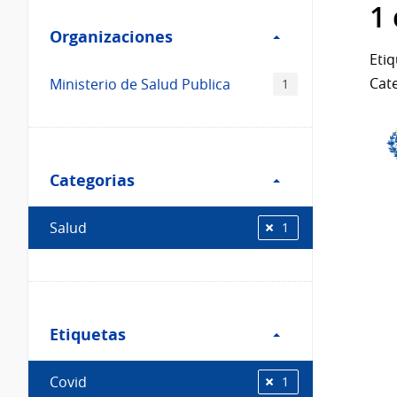
Filtro
datos...
1
Organizaciones
Organizaciones
Etiq
Cate
Ministerio de Salud Publica
1
Filtro
Categorias
Categorias
Salud
1
Filtro
Etiquetas
Etiquetas
Covid
1