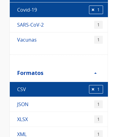
Covid-19
1
SARS-CoV-2
1
Vacunas
1
Filtro
Formatos
Formatos
CSV
1
JSON
1
XLSX
1
XML
1