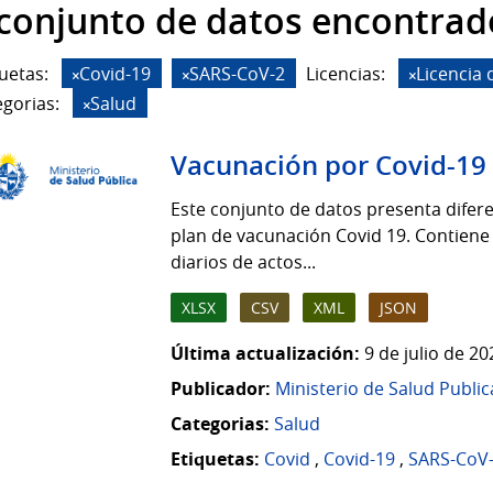
 conjunto de datos encontrad
uetas:
Covid-19
SARS-CoV-2
Licencias:
Licencia
gorias:
Salud
Vacunación por Covid-19
Este conjunto de datos presenta difere
plan de vacunación Covid 19. Contiene
diarios de actos...
XLSX
CSV
XML
JSON
Última actualización:
9 de julio de 2
Publicador:
Ministerio de Salud Public
Categorias:
Salud
Etiquetas:
Covid
,
Covid-19
,
SARS-CoV