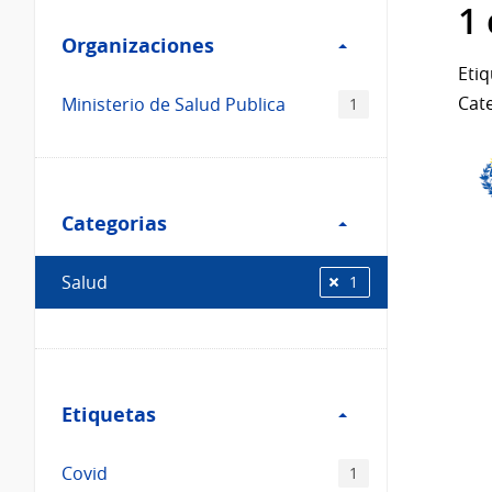
Filtro
datos...
1
Organizaciones
Organizaciones
Etiq
Cate
Ministerio de Salud Publica
1
Filtro
Categorias
Categorias
Salud
1
Filtro
Etiquetas
Etiquetas
Covid
1