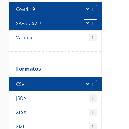
Covid-19
1
SARS-CoV-2
1
Vacunas
1
Filtro
Formatos
Formatos
CSV
1
JSON
1
XLSX
1
XML
1