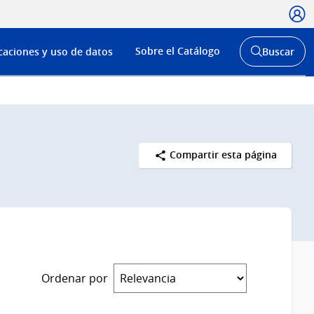
Usua
Menú
Sobre el Catálogo
caciones y uso de datos
Buscar
de
Abrir
buscador
navega
y
Compartir esta página
Ordenar por