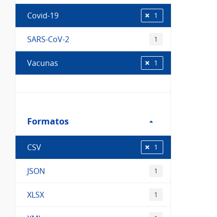
Covid-19
1
SARS-CoV-2
1
Vacunas
1
Filtro
Formatos
Formatos
CSV
1
JSON
1
XLSX
1