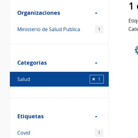
Filtro
datos...
1
Organizaciones
Organizaciones
Etiq
Cate
Ministerio de Salud Publica
1
Filtro
Categorias
Categorias
Salud
1
Filtro
Etiquetas
Etiquetas
Covid
1