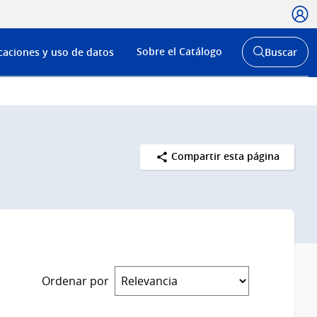
Usua
Menú
Sobre el Catálogo
caciones y uso de datos
Buscar
de
Abrir
buscador
navega
y
Compartir esta página
Ordenar por