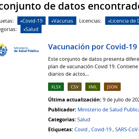
 conjunto de datos encontrad
uetas:
Covid-19
Vacunas
Licencias:
Licencia de
gorias:
Salud
Vacunación por Covid-19
Este conjunto de datos presenta difere
plan de vacunación Covid 19. Contiene
diarios de actos...
XLSX
CSV
XML
JSON
Última actualización:
9 de julio de 2
Publicador:
Ministerio de Salud Public
Categorias:
Salud
Etiquetas:
Covid
,
Covid-19
,
SARS-CoV