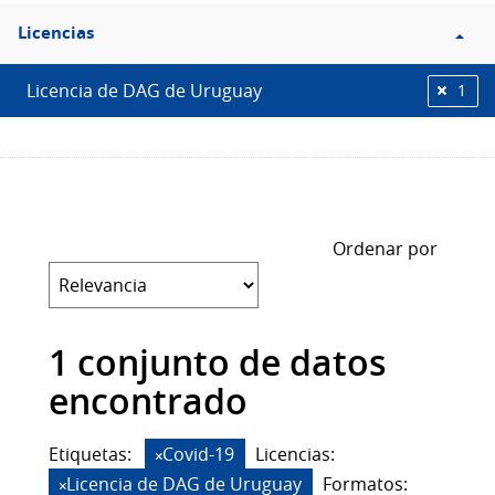
Filtro
Licencias
Licencias
Licencia de DAG de Uruguay
1
Ordenar por
1 conjunto de datos
encontrado
Etiquetas:
Covid-19
Licencias:
Licencia de DAG de Uruguay
Formatos: