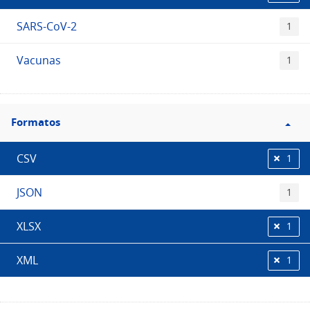
SARS-CoV-2
1
Vacunas
1
Filtro
Formatos
Formatos
CSV
1
JSON
1
XLSX
1
XML
1