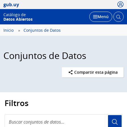
Usua
gub.uy
Catálogo de
Abrir
Desplegar
Menú
Datos Abiertos
busc
Inicio
Conjuntos de Datos
Conjuntos de Datos
Compartir esta página
Filtros
Buscar
conjuntos