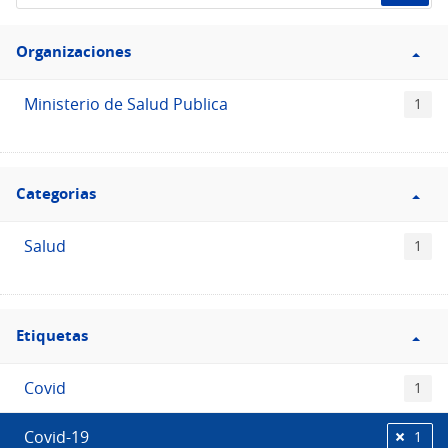
de
Filtro
datos...
Organizaciones
Organizaciones
Ministerio de Salud Publica
1
Filtro
Categorias
Categorias
Salud
1
Filtro
Etiquetas
Etiquetas
Covid
1
Covid-19
1