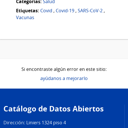
Categorias:
Salud
Etiquetas:
Covid
,
Covid-19
,
SARS-CoV-2
,
Vacunas
Si encontraste algún error en este sitio:
ayúdanos a mejorarlo
Pie
de
Catálogo de Datos Abiertos
página
Dirección:
Liniers 1324 piso 4