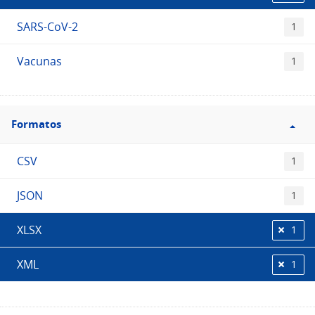
SARS-CoV-2
1
Vacunas
1
Filtro
Formatos
Formatos
CSV
1
JSON
1
XLSX
1
XML
1