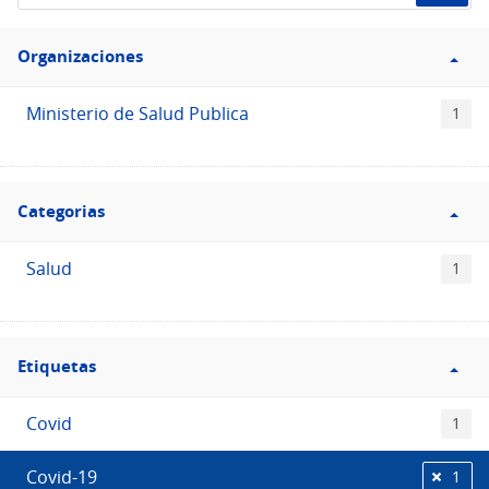
de
Filtro
datos...
Organizaciones
Organizaciones
Ministerio de Salud Publica
1
Filtro
Categorias
Categorias
Salud
1
Filtro
Etiquetas
Etiquetas
Covid
1
Covid-19
1