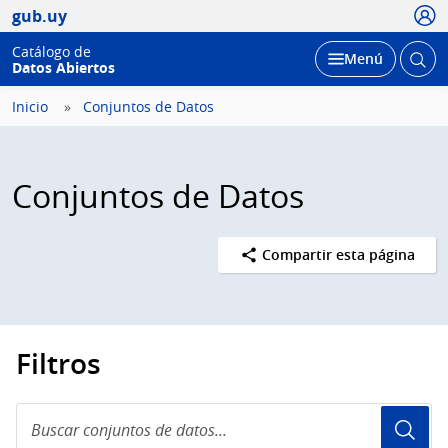
Usua
gub.uy
Catálogo de
Abrir
Desplegar
Menú
Datos Abiertos
busc
Inicio
Conjuntos de Datos
Conjuntos de Datos
Compartir esta página
Filtros
Buscar
conjuntos