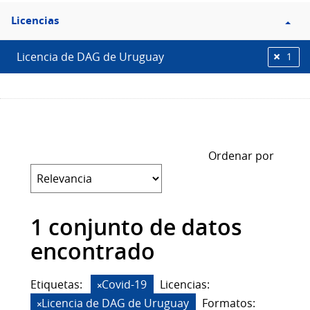
Filtro
Licencias
Licencias
Licencia de DAG de Uruguay
1
Ordenar por
1 conjunto de datos
encontrado
Etiquetas:
Covid-19
Licencias:
Licencia de DAG de Uruguay
Formatos: