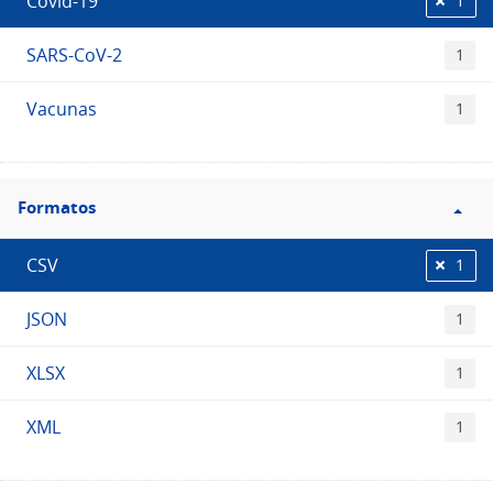
Covid-19
1
SARS-CoV-2
1
Vacunas
1
Filtro
Formatos
Formatos
CSV
1
JSON
1
XLSX
1
XML
1