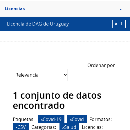
Filtro
Licencias
Licencias
Licencia de DAG de Uruguay
1
Ordenar por
1 conjunto de datos
encontrado
Etiquetas:
Covid-19
Covid
Formatos:
CSV
Categorias:
Salud
Licencias: