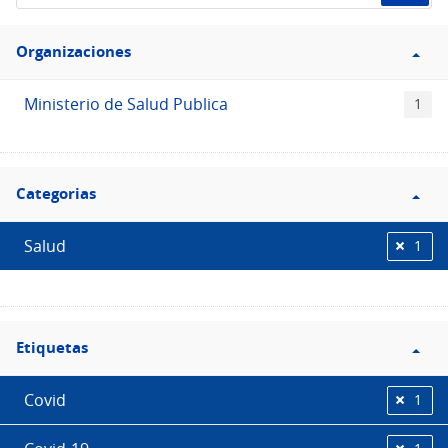
de
Filtro
datos...
Organizaciones
Organizaciones
Ministerio de Salud Publica
1
Filtro
Categorias
Categorias
Salud
1
Filtro
Etiquetas
Etiquetas
Covid
1