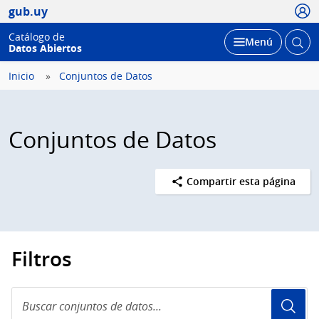
Usua
gub.uy
Catálogo de
Abrir
Desplegar
Menú
Datos Abiertos
busc
Inicio
Conjuntos de Datos
Conjuntos de Datos
Compartir esta página
Filtros
Buscar
conjuntos