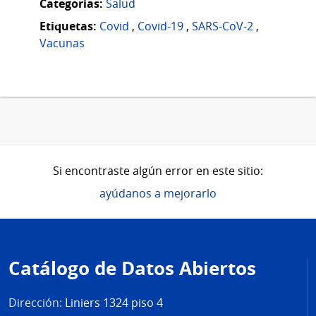
Categorias:
Salud
Etiquetas:
Covid
,
Covid-19
,
SARS-CoV-2
,
Vacunas
Si encontraste algún error en este sitio:
ayúdanos a mejorarlo
Pie
de
Catálogo de Datos Abiertos
página
Dirección:
Liniers 1324 piso 4