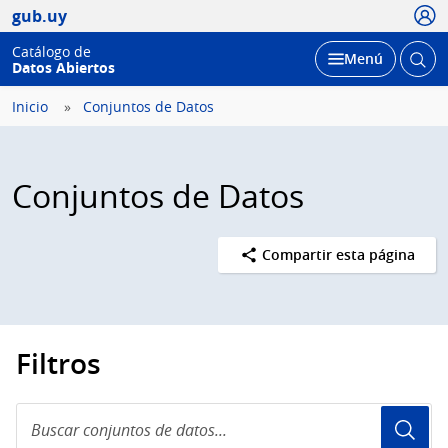
Usua
gub.uy
Catálogo de
Abrir
Desplegar
Menú
Datos Abiertos
busc
Inicio
Conjuntos de Datos
Conjuntos de Datos
Compartir esta página
Filtros
Buscar
conjuntos