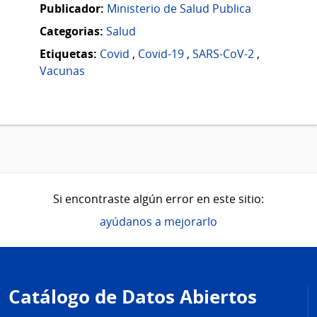
Publicador:
Ministerio de Salud Publica
Categorias:
Salud
Etiquetas:
Covid
,
Covid-19
,
SARS-CoV-2
,
Vacunas
Si encontraste algún error en este sitio:
ayúdanos a mejorarlo
Pie
de
Catálogo de Datos Abiertos
página