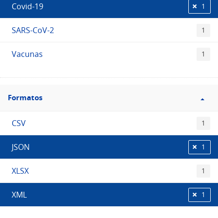
Covid-19
1
SARS-CoV-2
1
Vacunas
1
Filtro
Formatos
Formatos
CSV
1
JSON
1
XLSX
1
XML
1