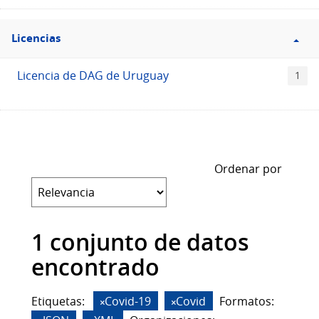
Filtro
Licencias
Licencias
Licencia de DAG de Uruguay
1
Ordenar por
1 conjunto de datos
encontrado
Etiquetas:
Covid-19
Covid
Formatos: