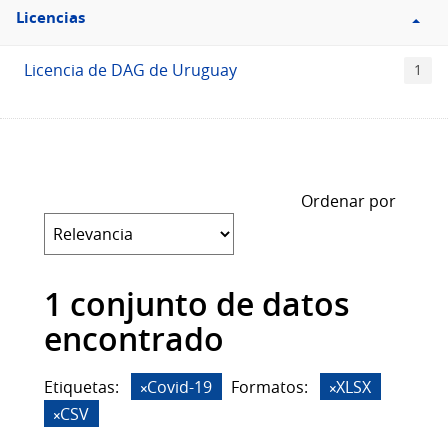
Filtro
Licencias
Licencias
Licencia de DAG de Uruguay
1
Ordenar por
1 conjunto de datos
encontrado
Etiquetas:
Covid-19
Formatos:
XLSX
CSV