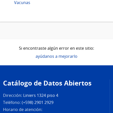
Vacunas
Si encontraste algún error en este sitio:
ayúdanos a mejorarlo
Pie
de
Catálogo de Datos Abiertos
página
Dirección:
Liniers 1324 piso 4
Teléfono:
(+598) 2901 2929
Horario de atención: