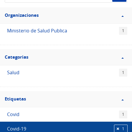
de
Filtro
datos...
Organizaciones
Organizaciones
Ministerio de Salud Publica
1
Filtro
Categorias
Categorias
Salud
1
Filtro
Etiquetas
Etiquetas
Covid
1
Covid-19
1