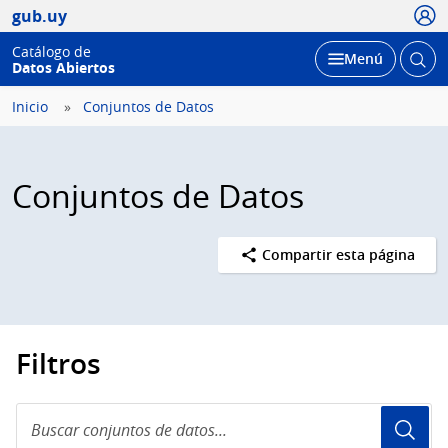
Usua
gub.uy
Catálogo de
Abrir
Desplegar
Menú
Datos Abiertos
busc
Inicio
Conjuntos de Datos
Conjuntos de Datos
Compartir esta página
Filtros
Buscar
conjuntos