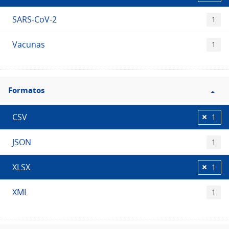
SARS-CoV-2
1
Vacunas
1
Filtro
Formatos
Formatos
CSV
1
JSON
1
XLSX
1
XML
1