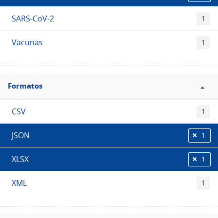
SARS-CoV-2
1
Vacunas
1
Filtro
Formatos
Formatos
CSV
1
JSON
1
XLSX
1
XML
1