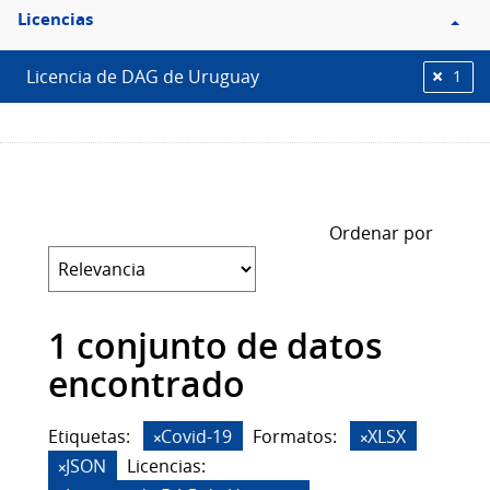
Filtro
Licencias
Licencias
Licencia de DAG de Uruguay
1
Ordenar por
1 conjunto de datos
encontrado
Etiquetas:
Covid-19
Formatos:
XLSX
JSON
Licencias: