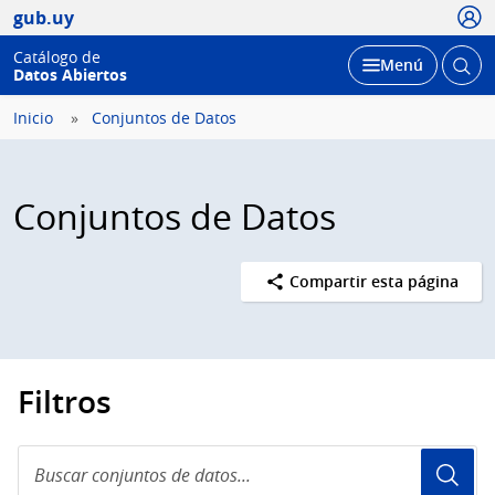
Usua
gub.uy
Catálogo de
Abrir
Desplegar
Menú
Datos Abiertos
busc
Inicio
Conjuntos de Datos
Conjuntos de Datos
Compartir esta página
Filtros
Buscar
conjuntos