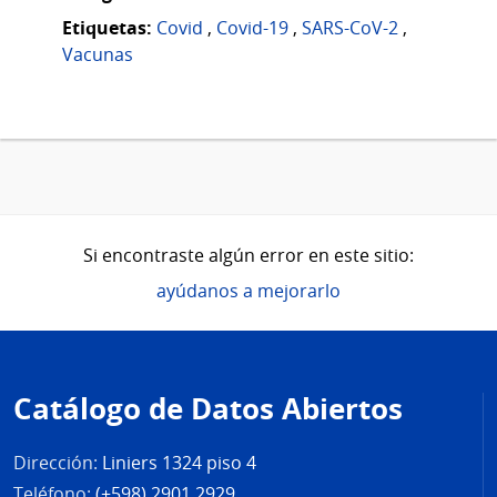
Etiquetas:
Covid
,
Covid-19
,
SARS-CoV-2
,
Vacunas
Si encontraste algún error en este sitio:
ayúdanos a mejorarlo
Pie
de
Catálogo de Datos Abiertos
página
Dirección:
Liniers 1324 piso 4
Teléfono:
(+598) 2901 2929