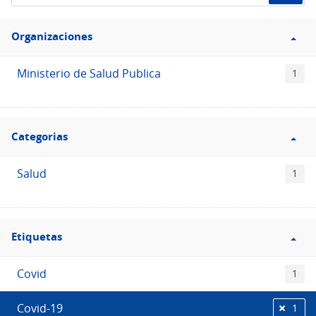
de
Filtro
datos...
Organizaciones
Organizaciones
Ministerio de Salud Publica
1
Filtro
Categorias
Categorias
Salud
1
Filtro
Etiquetas
Etiquetas
Covid
1
Covid-19
1