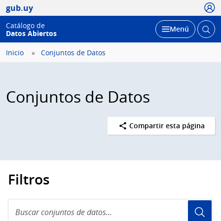
Usua
gub.uy
Catálogo de
Abrir
Desplegar
Menú
Datos Abiertos
busc
Inicio
Conjuntos de Datos
Conjuntos de Datos
Compartir esta página
Filtros
Buscar
conjuntos