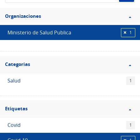
de
Filtro
datos...
Organizaciones
Organizaciones
Ministerio de Salud Publica
1
Filtro
Categorias
Categorias
Salud
1
Filtro
Etiquetas
Etiquetas
Covid
1