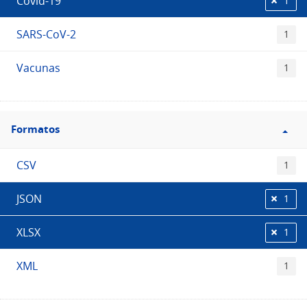
Covid-19
1
SARS-CoV-2
1
Vacunas
1
Filtro
Formatos
Formatos
CSV
1
JSON
1
XLSX
1
XML
1