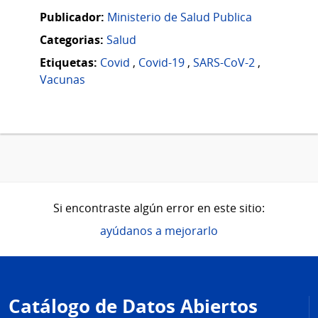
Publicador:
Ministerio de Salud Publica
Categorias:
Salud
Etiquetas:
Covid
,
Covid-19
,
SARS-CoV-2
,
Vacunas
Si encontraste algún error en este sitio:
ayúdanos a mejorarlo
Pie
de
Catálogo de Datos Abiertos
página