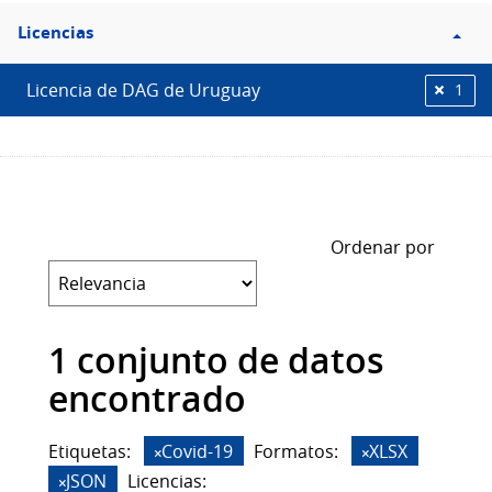
Filtro
Licencias
Licencias
Licencia de DAG de Uruguay
1
Ordenar por
1 conjunto de datos
encontrado
Etiquetas:
Covid-19
Formatos:
XLSX
JSON
Licencias: