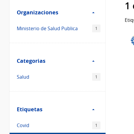
Filtro
datos...
1
Organizaciones
Organizaciones
Etiq
Ministerio de Salud Publica
1
Filtro
Categorias
Categorias
Salud
1
Filtro
Etiquetas
Etiquetas
Covid
1