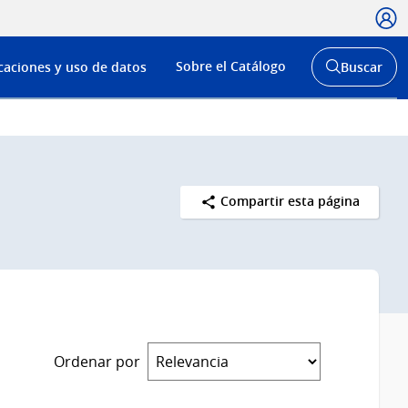
Usua
Menú
Sobre el Catálogo
caciones y uso de datos
Buscar
de
Abrir
buscador
navega
y
Compartir esta página
Ordenar por