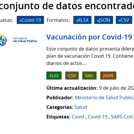
 conjunto de datos encontrad
uetas:
Covid-19
Formatos:
XLSX
JSON
CSV
Vacunación por Covid-19
Este conjunto de datos presenta difere
plan de vacunación Covid 19. Contiene
diarios de actos...
XLSX
CSV
XML
JSON
Última actualización:
9 de julio de 2
Publicador:
Ministerio de Salud Public
Categorias:
Salud
Etiquetas:
Covid
,
Covid-19
,
SARS-CoV