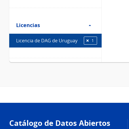
Filtro
Licencias
Licencias
Licencia de DAG de Uruguay
1
Pie
de
Catálogo de Datos Abiertos
página