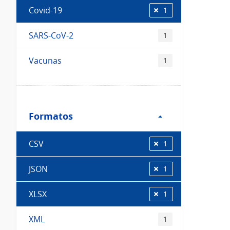
Covid-19
1
SARS-CoV-2
1
Vacunas
1
Filtro
Formatos
Formatos
CSV
1
JSON
1
XLSX
1
XML
1