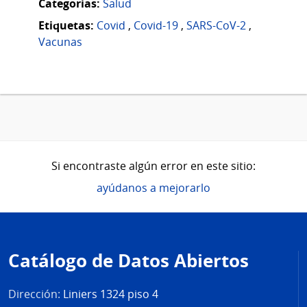
Categorias:
Salud
Etiquetas:
Covid
,
Covid-19
,
SARS-CoV-2
,
Vacunas
Si encontraste algún error en este sitio:
ayúdanos a mejorarlo
Pie
de
Catálogo de Datos Abiertos
página
Dirección:
Liniers 1324 piso 4