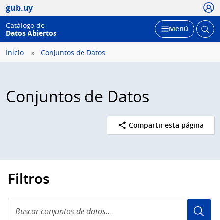
Usua
gub.uy
Catálogo de
Abrir
Desplegar
Menú
Datos Abiertos
busc
Inicio
Conjuntos de Datos
Conjuntos de Datos
Compartir esta página
Filtros
Buscar
conjuntos