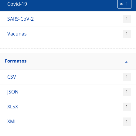
Covid-19
1
SARS-CoV-2
1
Vacunas
1
Filtro
Formatos
Formatos
CSV
1
JSON
1
XLSX
1
XML
1