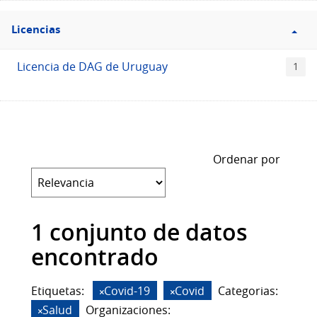
Filtro
Licencias
Licencias
Licencia de DAG de Uruguay
1
Ordenar por
1 conjunto de datos
encontrado
Etiquetas:
Covid-19
Covid
Categorias:
Salud
Organizaciones: