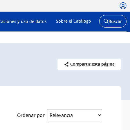
Usua
Menú
Sobre el Catálogo
caciones y uso de datos
Buscar
de
Abrir
buscador
navega
y
Compartir esta página
Ordenar por