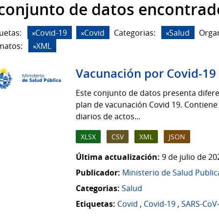
 conjunto de datos encontrad
uetas:
Covid-19
Covid
Categorias:
Salud
Organ
matos:
XML
Vacunación por Covid-19
Este conjunto de datos presenta difere
plan de vacunación Covid 19. Contiene
diarios de actos...
XLSX
CSV
XML
JSON
Última actualización:
9 de julio de 2
Publicador:
Ministerio de Salud Public
Categorias:
Salud
Etiquetas:
Covid
,
Covid-19
,
SARS-CoV