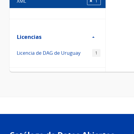
XML
1
Filtro
Licencias
Licencias
Licencia de DAG de Uruguay
1
Pie
de