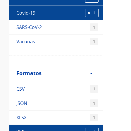
Covid-19
1
SARS-CoV-2
1
Vacunas
1
Filtro
Formatos
Formatos
CSV
1
JSON
1
XLSX
1