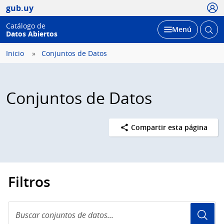
Usua
gub.uy
Catálogo de
Abrir
Desplegar
Menú
Datos Abiertos
busc
Inicio
Conjuntos de Datos
Conjuntos de Datos
Compartir esta página
Filtros
Buscar
conjuntos