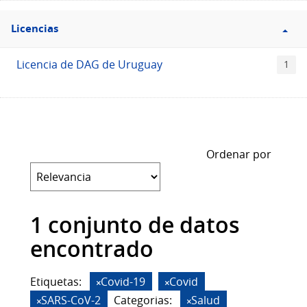
Filtro
Licencias
Licencias
Licencia de DAG de Uruguay
1
Ordenar por
1 conjunto de datos
encontrado
Etiquetas:
Covid-19
Covid
SARS-CoV-2
Categorias:
Salud