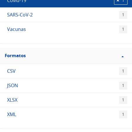
Covid-19
1
SARS-CoV-2
1
Vacunas
1
Filtro
Formatos
Formatos
CSV
1
JSON
1
XLSX
1
XML
1