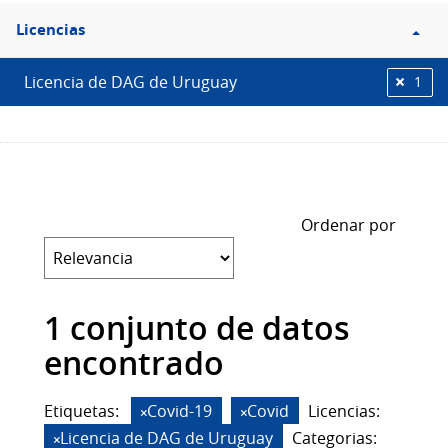
Filtro
Licencias
Licencias
Licencia de DAG de Uruguay
1
Ordenar por
1 conjunto de datos
encontrado
Etiquetas:
Covid-19
Covid
Licencias:
Licencia de DAG de Uruguay
Categorias: