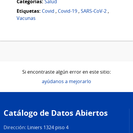
Categorias:
Salud
Etiquetas:
Covid
,
Covid-19
,
SARS-CoV-2
,
Vacunas
Si encontraste algún error en este sitio:
ayúdanos a mejorarlo
Pie
de
Catálogo de Datos Abiertos
página
Dirección:
Liniers 1324 piso 4