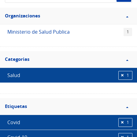
de
Filtro
datos...
Organizaciones
Organizaciones
Ministerio de Salud Publica
1
Filtro
Categorias
Categorias
Salud
1
Filtro
Etiquetas
Etiquetas
Covid
1