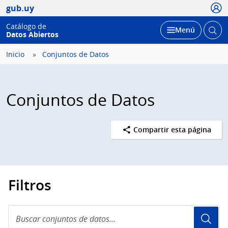
Usua
gub.uy
Catálogo de
Abrir
Desplegar
Menú
Datos Abiertos
busc
Inicio
Conjuntos de Datos
Conjuntos de Datos
Compartir esta página
Filtros
Buscar
conjuntos