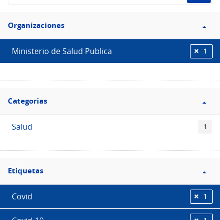
de
Filtro
datos...
Organizaciones
Organizaciones
Ministerio de Salud Publica
1
Filtro
Categorias
Categorias
Salud
1
Filtro
Etiquetas
Etiquetas
Covid
1