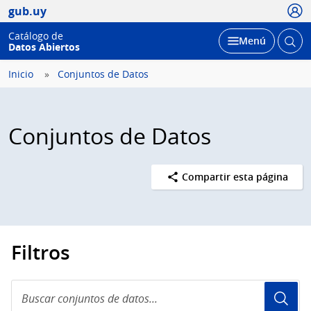
Usua
gub.uy
Catálogo de
Abrir
Desplegar
Menú
Datos Abiertos
busc
Inicio
Conjuntos de Datos
Conjuntos de Datos
Compartir esta página
Filtros
Buscar
conjuntos