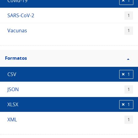
Covid-19
1
SARS-CoV-2
1
Vacunas
1
Filtro
Formatos
Formatos
CSV
1
JSON
1
XLSX
1
XML
1