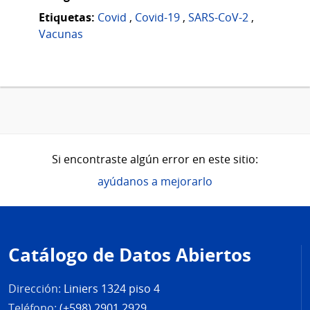
Etiquetas:
Covid
,
Covid-19
,
SARS-CoV-2
,
Vacunas
Si encontraste algún error en este sitio:
ayúdanos a mejorarlo
Pie
de
Catálogo de Datos Abiertos
página
Dirección:
Liniers 1324 piso 4
Teléfono:
(+598) 2901 2929