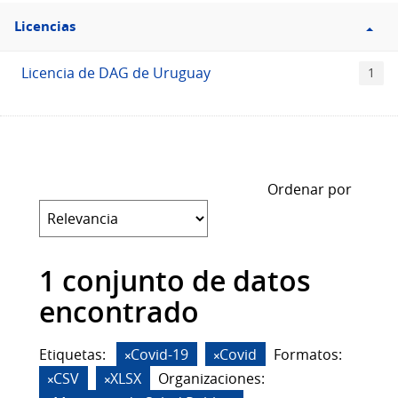
Filtro
Licencias
Licencias
Licencia de DAG de Uruguay
1
Ordenar por
1 conjunto de datos
encontrado
Etiquetas:
Covid-19
Covid
Formatos:
CSV
XLSX
Organizaciones: