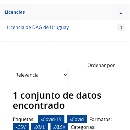
Filtro
Licencias
Licencias
Licencia de DAG de Uruguay
1
Ordenar por
1 conjunto de datos
encontrado
Etiquetas:
Covid-19
Covid
Formatos:
CSV
XML
XLSX
Categorias: