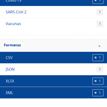
Covid-19
1
SARS-CoV-2
1
Vacunas
1
Filtro
Formatos
Formatos
CSV
1
JSON
1
XLSX
1
XML
1