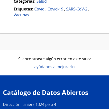
Categorias:
Salud
Etiquetas:
Covid
,
Covid-19
,
SARS-CoV-2
,
Vacunas
Si encontraste algún error en este sitio:
ayúdanos a mejorarlo
Pie
de
Catálogo de Datos Abiertos
página
Dirección:
Liniers 1324 piso 4