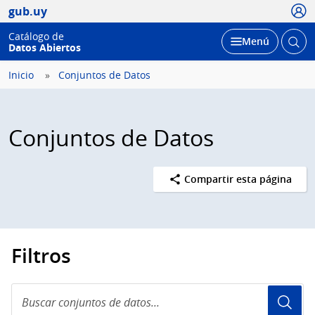
Usua
gub.uy
Catálogo de
Abrir
Desplegar
Menú
Datos Abiertos
busc
Inicio
Conjuntos de Datos
Conjuntos de Datos
Compartir esta página
Filtros
Buscar
conjuntos