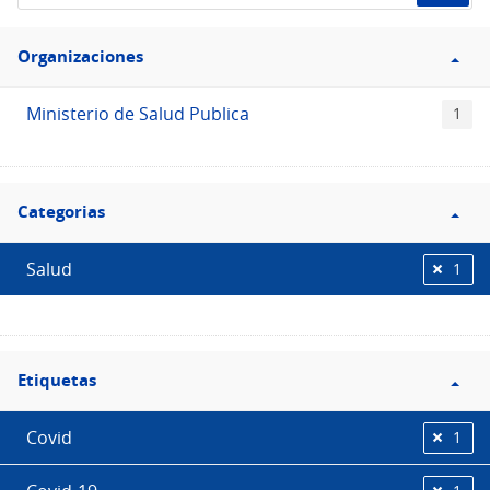
de
Filtro
datos...
Organizaciones
Organizaciones
Ministerio de Salud Publica
1
Filtro
Categorias
Categorias
Salud
1
Filtro
Etiquetas
Etiquetas
Covid
1