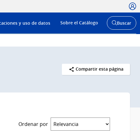
Usua
Menú
Sobre el Catálogo
caciones y uso de datos
Buscar
de
Abrir
buscador
navega
y
Compartir esta página
Ordenar por