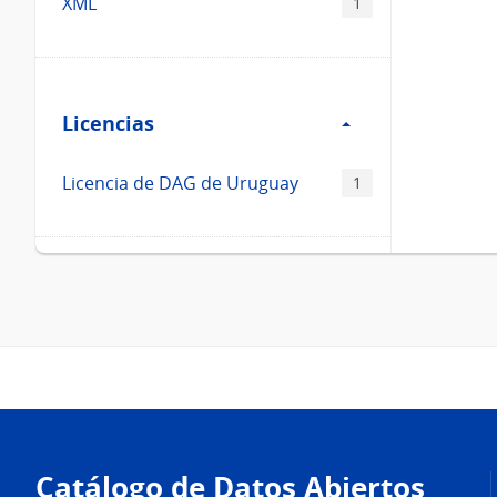
XML
1
Filtro
Licencias
Licencias
Licencia de DAG de Uruguay
1
Pie
de
Catálogo de Datos Abiertos