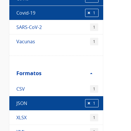
Covid-19
1
SARS-CoV-2
1
Vacunas
1
Filtro
Formatos
Formatos
CSV
1
JSON
1
XLSX
1