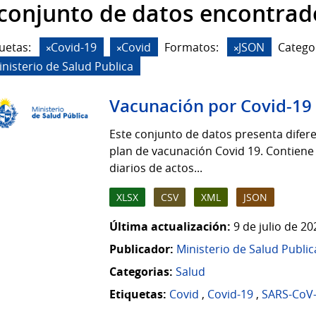
 conjunto de datos encontrad
uetas:
Covid-19
Covid
Formatos:
JSON
Catego
inisterio de Salud Publica
Vacunación por Covid-19
Este conjunto de datos presenta difere
plan de vacunación Covid 19. Contiene
diarios de actos...
XLSX
CSV
XML
JSON
Última actualización:
9 de julio de 2
Publicador:
Ministerio de Salud Public
Categorias:
Salud
Etiquetas:
Covid
,
Covid-19
,
SARS-CoV