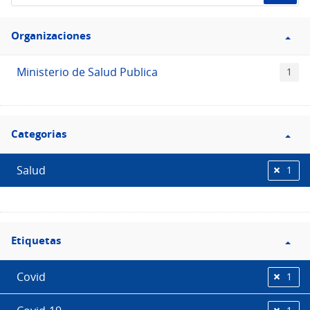
de
Filtro
datos...
Organizaciones
Organizaciones
Ministerio de Salud Publica
1
Filtro
Categorias
Categorias
Salud
1
Filtro
Etiquetas
Etiquetas
Covid
1