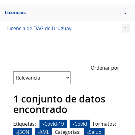
Filtro
Licencias
Licencias
Licencia de DAG de Uruguay
1
Ordenar por
1 conjunto de datos
encontrado
Etiquetas:
Covid-19
Covid
Formatos:
JSON
XML
Categorias:
Salud