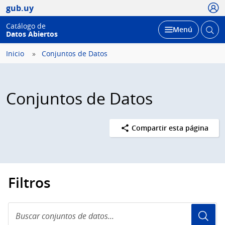
Usua
gub.uy
Catálogo de
Abrir
Desplegar
Menú
Datos Abiertos
busc
Inicio
Conjuntos de Datos
Conjuntos de Datos
Compartir esta página
Filtros
Buscar
conjuntos