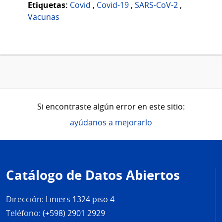
Etiquetas:
Covid
,
Covid-19
,
SARS-CoV-2
,
Vacunas
Si encontraste algún error en este sitio:
ayúdanos a mejorarlo
Pie
de
Catálogo de Datos Abiertos
página
Dirección:
Liniers 1324 piso 4
Teléfono:
(+598) 2901 2929