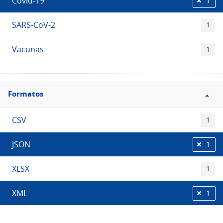
Covid-19
1
SARS-CoV-2
1
Vacunas
1
Filtro
Formatos
Formatos
CSV
1
JSON
1
XLSX
1
XML
1