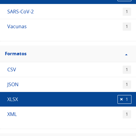
SARS-CoV-2
1
Vacunas
1
Filtro
Formatos
Formatos
CSV
1
JSON
1
XLSX
1
XML
1