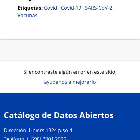
Etiquetas:
Covid
,
Covid-19
,
SARS-CoV-2
,
Vacunas
Si encontraste algún error en este sitio:
ayúdanos a mejorarlo
Pie
de
Catálogo de Datos Abiertos
página
Dirección:
Liniers 1324 piso 4
Teléfono:
(+598) 2901 2929