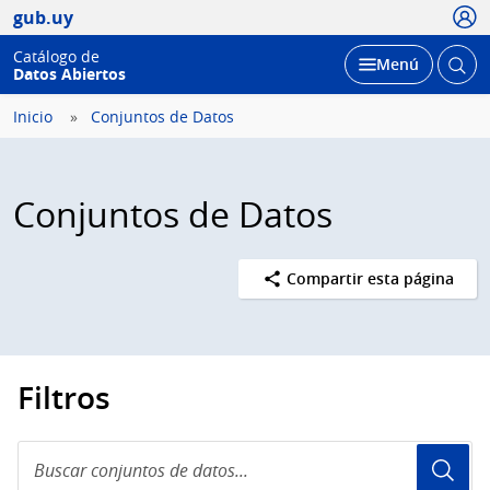
Usua
gub.uy
Catálogo de
Abrir
Desplegar
Menú
Datos Abiertos
busc
Inicio
Conjuntos de Datos
Conjuntos de Datos
Compartir esta página
Filtros
Buscar
conjuntos