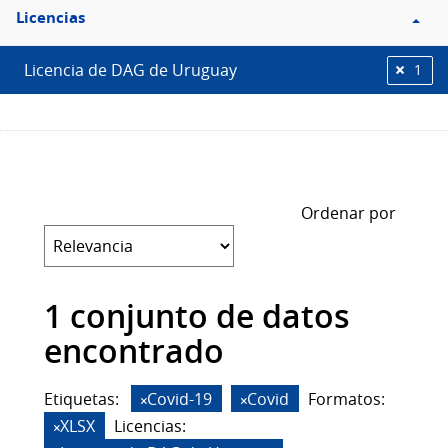
Filtro
Licencias
Licencias
Licencia de DAG de Uruguay
1
Ordenar por
1 conjunto de datos
encontrado
Etiquetas:
Covid-19
Covid
Formatos:
XLSX
Licencias: