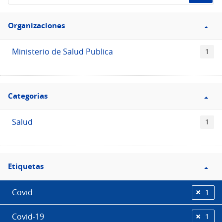
de
Filtro
datos...
Organizaciones
Organizaciones
Ministerio de Salud Publica
1
Filtro
Categorias
Categorias
Salud
1
Filtro
Etiquetas
Etiquetas
Covid
1
Covid-19
1