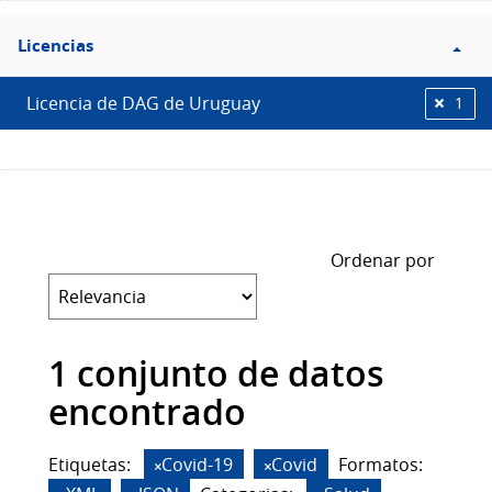
Filtro
Licencias
Licencias
Licencia de DAG de Uruguay
1
Ordenar por
1 conjunto de datos
encontrado
Etiquetas:
Covid-19
Covid
Formatos: