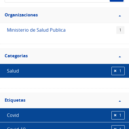
de
Filtro
datos...
Organizaciones
Organizaciones
Ministerio de Salud Publica
1
Filtro
Categorias
Categorias
Salud
1
Filtro
Etiquetas
Etiquetas
Covid
1