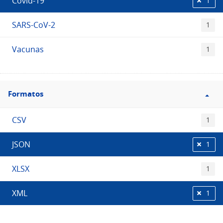
Covid-19
1
SARS-CoV-2
1
Vacunas
1
Filtro
Formatos
Formatos
CSV
1
JSON
1
XLSX
1
XML
1