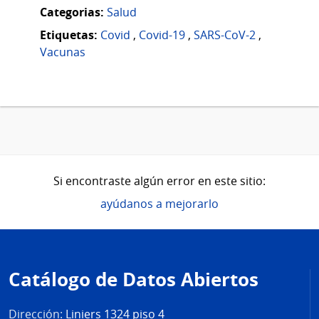
Categorias:
Salud
Etiquetas:
Covid
,
Covid-19
,
SARS-CoV-2
,
Vacunas
Si encontraste algún error en este sitio:
ayúdanos a mejorarlo
Pie
de
Catálogo de Datos Abiertos
página
Dirección:
Liniers 1324 piso 4