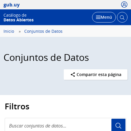
Usua
gub.uy
Catálogo de
Abrir
Desplegar
Menú
Datos Abiertos
busc
Inicio
Conjuntos de Datos
Conjuntos de Datos
Compartir esta página
Filtros
Buscar
conjuntos