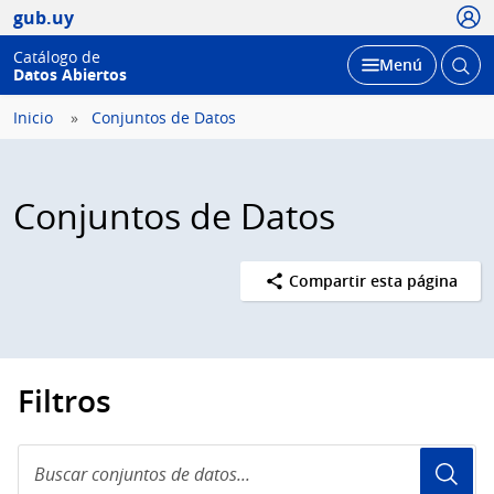
Usua
gub.uy
Catálogo de
Abrir
Desplegar
Menú
Datos Abiertos
busc
Inicio
Conjuntos de Datos
Conjuntos de Datos
Compartir esta página
Filtros
Buscar
conjuntos