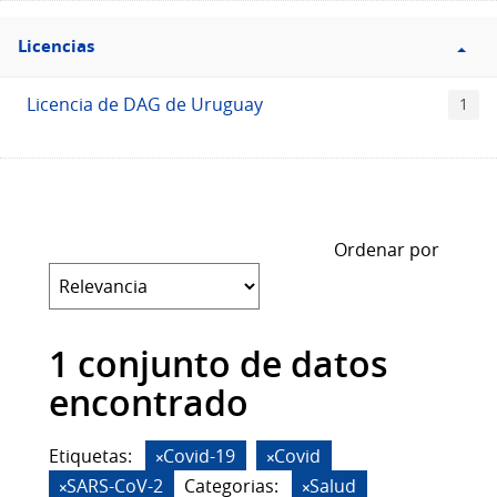
Filtro
Licencias
Licencias
Licencia de DAG de Uruguay
1
Ordenar por
1 conjunto de datos
encontrado
Etiquetas:
Covid-19
Covid
SARS-CoV-2
Categorias:
Salud