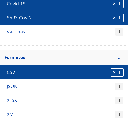
Covid-19
1
SARS-CoV-2
1
Vacunas
1
Filtro
Formatos
Formatos
CSV
1
JSON
1
XLSX
1
XML
1