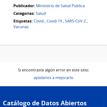
Publicador:
Ministerio de Salud Publica
Categorias:
Salud
Etiquetas:
Covid
,
Covid-19
,
SARS-CoV-2
,
Vacunas
Si encontraste algún error en este sitio:
ayúdanos a mejorarlo
Pie
de
Catálogo de Datos Abiertos
página