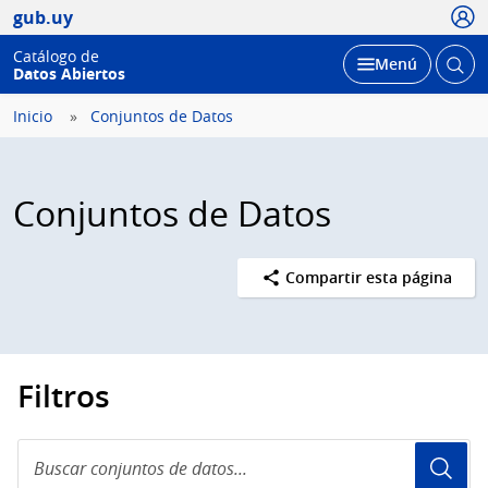
Usua
gub.uy
Catálogo de
Abrir
Desplegar
Menú
Datos Abiertos
busc
Inicio
Conjuntos de Datos
Conjuntos de Datos
Compartir esta página
Filtros
Buscar
conjuntos