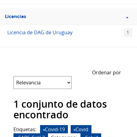
Filtro
Licencias
Licencias
Licencia de DAG de Uruguay
1
Ordenar por
1 conjunto de datos
encontrado
Etiquetas:
Covid-19
Covid