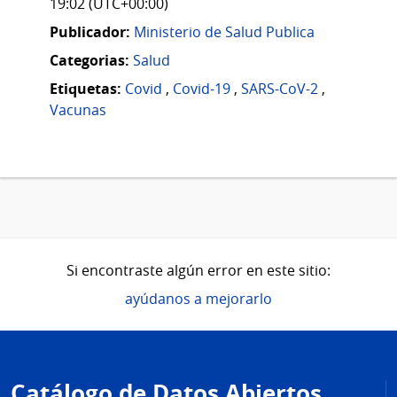
19:02 (UTC+00:00)
Publicador:
Ministerio de Salud Publica
Categorias:
Salud
Etiquetas:
Covid
,
Covid-19
,
SARS-CoV-2
,
Vacunas
Si encontraste algún error en este sitio:
ayúdanos a mejorarlo
Pie
de
Catálogo de Datos Abiertos