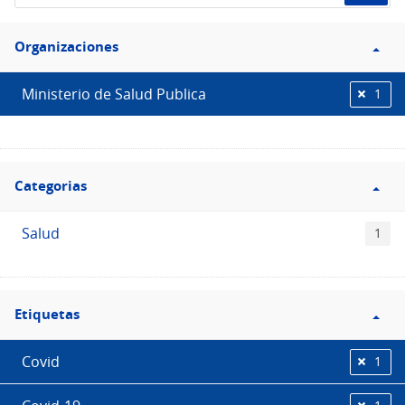
de
Filtro
datos...
Organizaciones
Organizaciones
Ministerio de Salud Publica
1
Filtro
Categorias
Categorias
Salud
1
Filtro
Etiquetas
Etiquetas
Covid
1