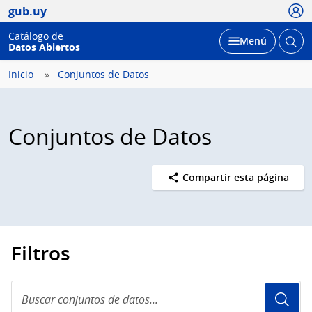
Usua
gub.uy
Catálogo de
Abrir
Desplegar
Menú
Datos Abiertos
busc
Inicio
Conjuntos de Datos
Conjuntos de Datos
Compartir esta página
Filtros
Buscar
conjuntos