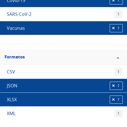
Covid-19
1
SARS-CoV-2
1
Vacunas
1
Filtro
Formatos
Formatos
CSV
1
JSON
1
XLSX
1
XML
1