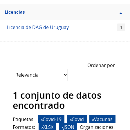
Filtro
Licencias
Licencias
Licencia de DAG de Uruguay
1
Ordenar por
1 conjunto de datos
encontrado
Etiquetas:
Covid-19
Covid
Vacunas
Formatos:
XLSX
JSON
Organizaciones: