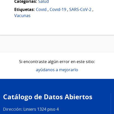
Categorias:
Salud
Etiquetas:
Covid
,
Covid-19
,
SARS-CoV-2
,
Vacunas
Si encontraste algún error en este sitio:
ayúdanos a mejorarlo
Pie
de
Catálogo de Datos Abiertos
página
Dirección:
Liniers 1324 piso 4