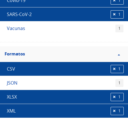
Covid-19
1
SARS-CoV-2
1
Vacunas
1
Filtro
Formatos
Formatos
CSV
1
JSON
1
XLSX
1
XML
1