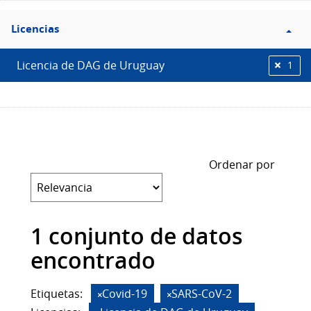
Filtro
Licencias
Licencias
Licencia de DAG de Uruguay
1
Ordenar por
1 conjunto de datos
encontrado
Etiquetas:
Covid-19
SARS-CoV-2