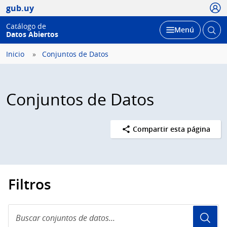
Usua
gub.uy
Catálogo de
Abrir
Desplegar
Menú
Datos Abiertos
busc
Inicio
Conjuntos de Datos
Conjuntos de Datos
Compartir esta página
Filtros
Buscar
conjuntos