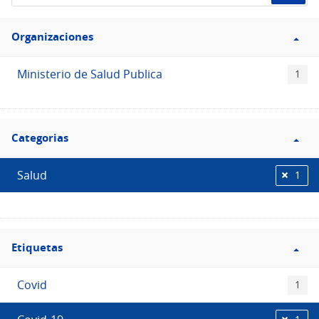
de
Filtro
datos...
Organizaciones
Organizaciones
Ministerio de Salud Publica
1
Filtro
Categorias
Categorias
Salud
1
Filtro
Etiquetas
Etiquetas
Covid
1