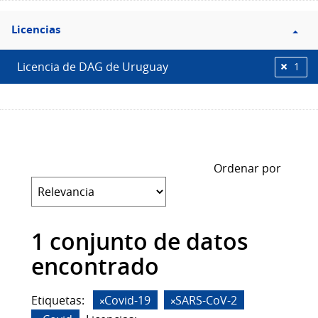
Filtro
Licencias
Licencias
Licencia de DAG de Uruguay
1
Ordenar por
1 conjunto de datos
encontrado
Etiquetas:
Covid-19
SARS-CoV-2