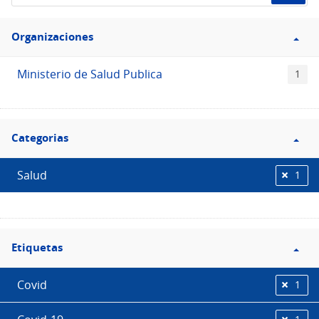
de
Filtro
datos...
Organizaciones
Organizaciones
Ministerio de Salud Publica
1
Filtro
Categorias
Categorias
Salud
1
Filtro
Etiquetas
Etiquetas
Covid
1