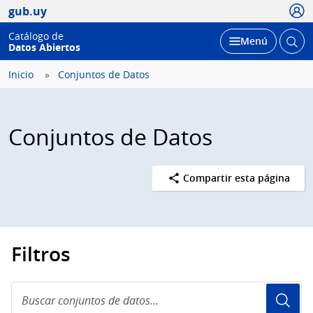
Usua
gub.uy
Catálogo de
Abrir
Desplegar
Menú
Datos Abiertos
busc
Inicio
Conjuntos de Datos
Conjuntos de Datos
Compartir esta página
Filtros
Buscar
conjuntos