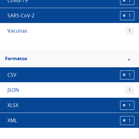
Covid-19
1
SARS-CoV-2
1
Vacunas
1
Filtro
Formatos
Formatos
CSV
1
JSON
1
XLSX
1
XML
1