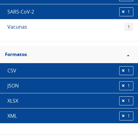
SARS-CoV-2
1
Vacunas
1
Filtro
Formatos
Formatos
CSV
1
JSON
1
XLSX
1
XML
1