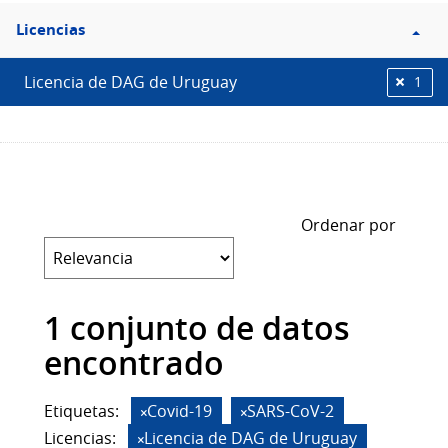
Filtro
Licencias
Licencias
Licencia de DAG de Uruguay
1
Ordenar por
1 conjunto de datos
encontrado
Etiquetas:
Covid-19
SARS-CoV-2
Licencias:
Licencia de DAG de Uruguay