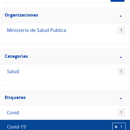
de
Filtro
datos...
Organizaciones
Organizaciones
Ministerio de Salud Publica
1
Filtro
Categorias
Categorias
Salud
1
Filtro
Etiquetas
Etiquetas
Covid
1
Covid-19
1