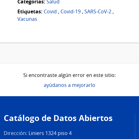
Categorias:
Salud
Etiquetas:
Covid
,
Covid-19
,
SARS-CoV-2
,
Vacunas
Si encontraste algún error en este sitio:
ayúdanos a mejorarlo
Pie
de
Catálogo de Datos Abiertos
página
Dirección:
Liniers 1324 piso 4