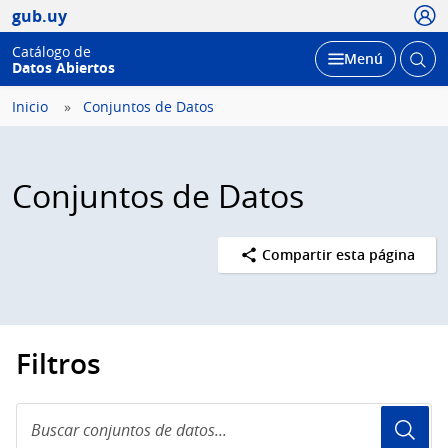
Usua
gub.uy
Catálogo de
Abrir
Desplegar
Menú
Datos Abiertos
busc
Inicio
Conjuntos de Datos
Conjuntos de Datos
Compartir esta página
Filtros
Buscar
conjuntos