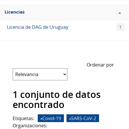
Filtro
Licencias
Licencias
Licencia de DAG de Uruguay
1
Ordenar por
1 conjunto de datos
encontrado
Etiquetas:
Covid-19
SARS-CoV-2
Organizaciones: