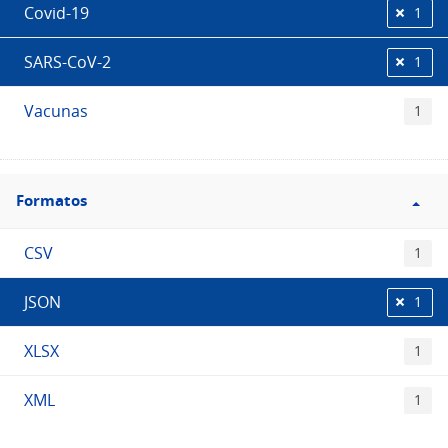
Covid-19
1
SARS-CoV-2
1
Vacunas
1
Filtro
Formatos
Formatos
CSV
1
JSON
1
XLSX
1
XML
1