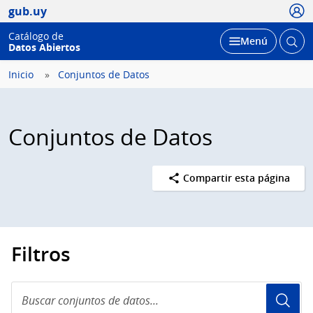
Usua
gub.uy
Catálogo de
Abrir
Desplegar
Menú
Datos Abiertos
busc
Inicio
Conjuntos de Datos
Conjuntos de Datos
Compartir esta página
Filtros
Buscar
conjuntos