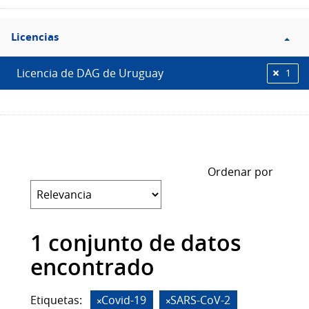
Filtro
Licencias
Licencias
Licencia de DAG de Uruguay
1
Ordenar por
1 conjunto de datos
encontrado
Etiquetas:
Covid-19
SARS-CoV-2