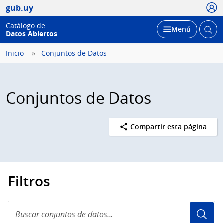
Usua
gub.uy
Catálogo de
Abrir
Desplegar
Menú
Datos Abiertos
busc
Inicio
Conjuntos de Datos
Conjuntos de Datos
Compartir esta página
Filtros
Buscar
conjuntos