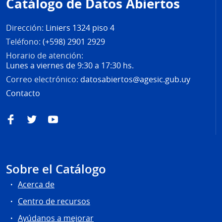
Catálogo de Datos Abiertos
página
Dirección:
Liniers 1324 piso 4
Teléfono:
(+598) 2901 2929
Horario de atención:
Lunes a viernes de 9:30 a 17:30 hs.
Correo electrónico:
datosabiertos@agesic.gub.uy
Contacto
Facebook
Twitter
YouTube
Sobre el Catálogo
Acerca de
Centro de recursos
Ayúdanos a mejorar