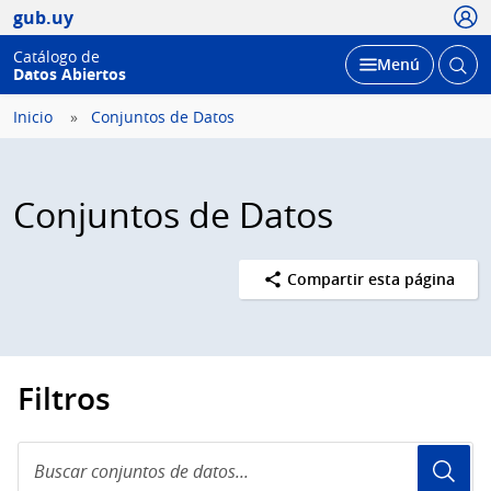
Usua
gub.uy
Catálogo de
Abrir
Desplegar
Menú
Datos Abiertos
busc
Inicio
Conjuntos de Datos
Conjuntos de Datos
Compartir esta página
Filtros
Buscar
conjuntos