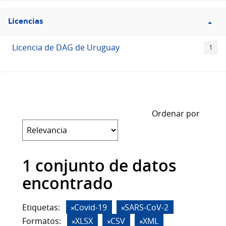
Filtro
Licencias
Licencias
Licencia de DAG de Uruguay
1
Ordenar por
1 conjunto de datos
encontrado
Etiquetas:
Covid-19
SARS-CoV-2
Formatos:
XLSX
CSV
XML