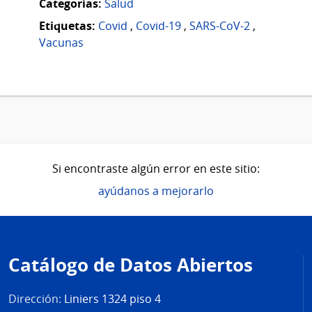
Categorias:
Salud
Etiquetas:
Covid
,
Covid-19
,
SARS-CoV-2
,
Vacunas
Si encontraste algún error en este sitio:
ayúdanos a mejorarlo
Pie
de
Catálogo de Datos Abiertos
página
Dirección:
Liniers 1324 piso 4