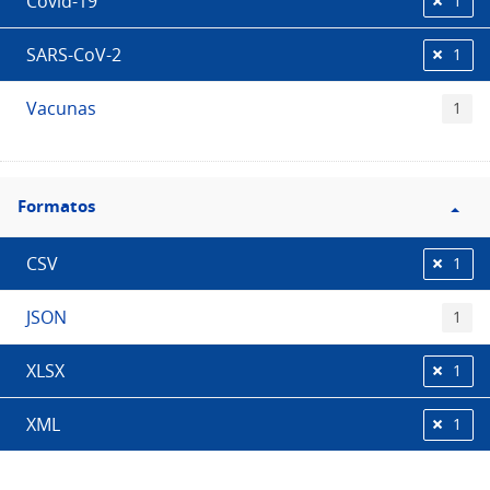
Covid-19
1
SARS-CoV-2
1
Vacunas
1
Filtro
Formatos
Formatos
CSV
1
JSON
1
XLSX
1
XML
1