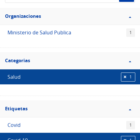
de
Filtro
datos...
Organizaciones
Organizaciones
Ministerio de Salud Publica
1
Filtro
Categorias
Categorias
Salud
1
Filtro
Etiquetas
Etiquetas
Covid
1