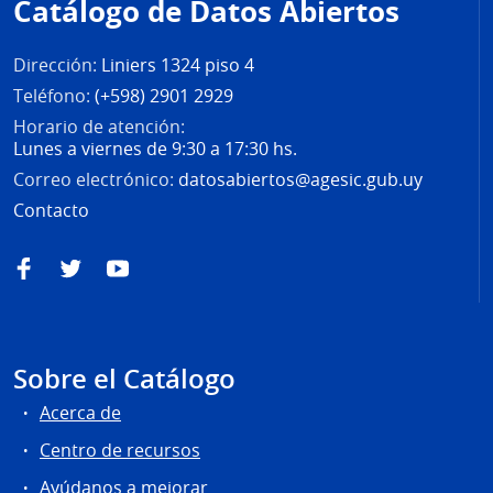
Catálogo de Datos Abiertos
página
Dirección:
Liniers 1324 piso 4
Teléfono:
(+598) 2901 2929
Horario de atención:
Lunes a viernes de 9:30 a 17:30 hs.
Correo electrónico:
datosabiertos@agesic.gub.uy
Contacto
Facebook
Twitter
YouTube
Sobre el Catálogo
Acerca de
Centro de recursos
Ayúdanos a mejorar