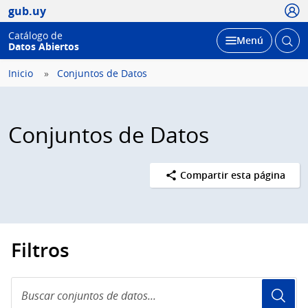
Usua
gub.uy
Catálogo de
Abrir
Desplegar
Menú
Datos Abiertos
busc
Inicio
Conjuntos de Datos
Conjuntos de Datos
Compartir esta página
Filtros
Buscar
conjuntos