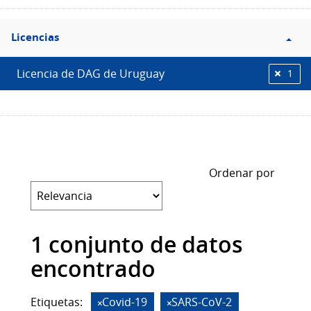
Filtro
Licencias
Licencias
Licencia de DAG de Uruguay
1
Ordenar por
1 conjunto de datos
encontrado
Etiquetas:
Covid-19
SARS-CoV-2