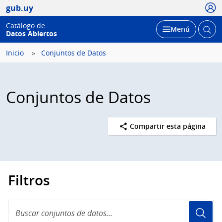
Usua
gub.uy
Catálogo de
Abrir
Desplegar
Menú
Datos Abiertos
busc
Inicio
Conjuntos de Datos
Conjuntos de Datos
Compartir esta página
Filtros
Buscar
conjuntos