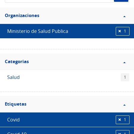
de
Filtro
datos...
Organizaciones
Organizaciones
Ministerio de Salud Publica
1
Filtro
Categorias
Categorias
Salud
1
Filtro
Etiquetas
Etiquetas
Covid
1