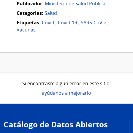
Publicador:
Ministerio de Salud Publica
Categorias:
Salud
Etiquetas:
Covid
,
Covid-19
,
SARS-CoV-2
,
Vacunas
Si encontraste algún error en este sitio:
ayúdanos a mejorarlo
Pie
de
Catálogo de Datos Abiertos
página