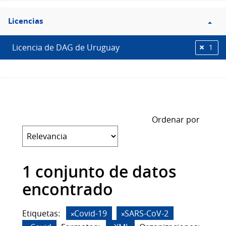
Filtro
Licencias
Licencias
Licencia de DAG de Uruguay
1
Ordenar por
1 conjunto de datos
encontrado
Etiquetas:
Covid-19
SARS-CoV-2