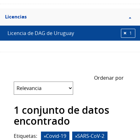
Filtro
Licencias
Licencias
Licencia de DAG de Uruguay
1
Ordenar por
1 conjunto de datos
encontrado
Etiquetas:
Covid-19
SARS-CoV-2