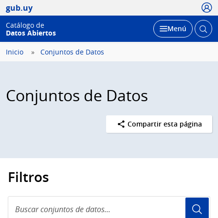
Usua
gub.uy
Catálogo de
Abrir
Desplegar
Menú
Datos Abiertos
busc
Inicio
Conjuntos de Datos
Conjuntos de Datos
Compartir esta página
Filtros
Buscar
conjuntos