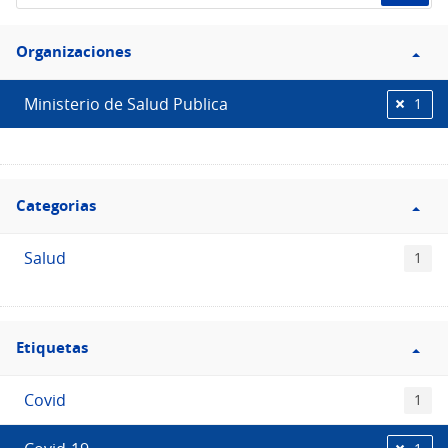
de
Filtro
datos...
Organizaciones
Organizaciones
Ministerio de Salud Publica
1
Filtro
Categorias
Categorias
Salud
1
Filtro
Etiquetas
Etiquetas
Covid
1