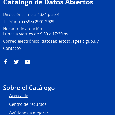
Catálogo de Datos Abiertos
página
Dirección:
Liniers 1324 piso 4
Teléfono:
(+598) 2901 2929
Horario de atención:
Lunes a viernes de 9:30 a 17:30 hs.
Correo electrónico:
datosabiertos@agesic.gub.uy
Contacto
Facebook
Twitter
YouTube
Sobre el Catálogo
Acerca de
Centro de recursos
Ayúdanos a mejorar