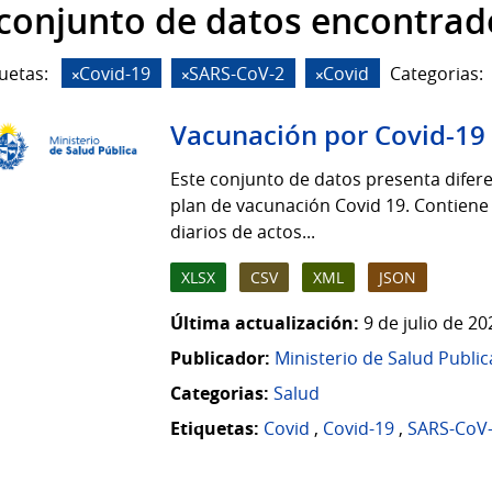
 conjunto de datos encontrad
uetas:
Covid-19
SARS-CoV-2
Covid
Categorias:
Vacunación por Covid-19
Este conjunto de datos presenta difere
plan de vacunación Covid 19. Contiene
diarios de actos...
XLSX
CSV
XML
JSON
Última actualización:
9 de julio de 2
Publicador:
Ministerio de Salud Public
Categorias:
Salud
Etiquetas:
Covid
,
Covid-19
,
SARS-CoV