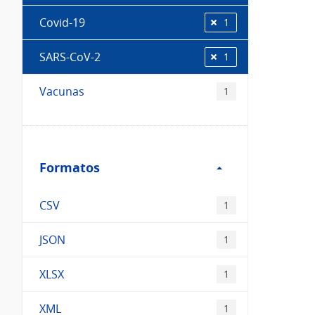
Covid-19
1
SARS-CoV-2
1
Vacunas
1
Filtro
Formatos
Formatos
CSV
1
JSON
1
XLSX
1
XML
1