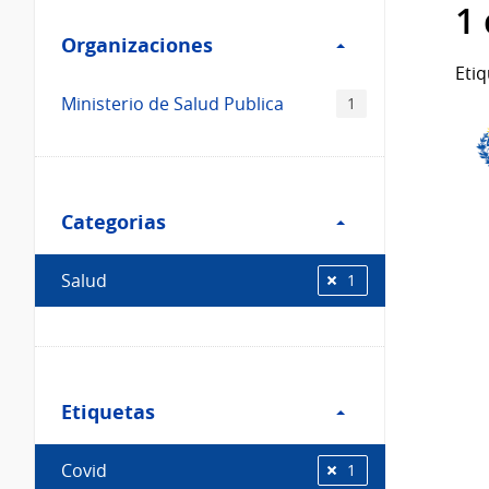
Filtro
datos...
1
Organizaciones
Organizaciones
Etiq
Ministerio de Salud Publica
1
Filtro
Categorias
Categorias
Salud
1
Filtro
Etiquetas
Etiquetas
Covid
1