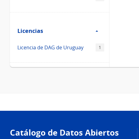
Filtro
Licencias
Licencias
Licencia de DAG de Uruguay
1
Pie
de
Catálogo de Datos Abiertos
página