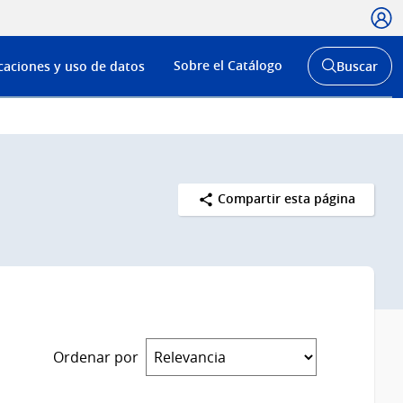
Usua
Menú
Sobre el Catálogo
caciones y uso de datos
Buscar
de
Abrir
buscador
navega
y
Compartir esta página
Ordenar por