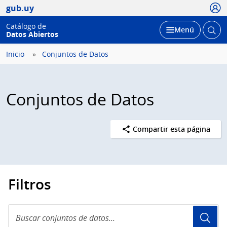
Usua
gub.uy
Catálogo de
Abrir
Desplegar
Menú
Datos Abiertos
busc
Inicio
Conjuntos de Datos
Conjuntos de Datos
Compartir esta página
Filtros
Buscar
conjuntos