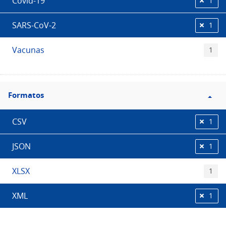
Covid-19
1
SARS-CoV-2
1
Vacunas
1
Filtro
Formatos
Formatos
CSV
1
JSON
1
XLSX
1
XML
1