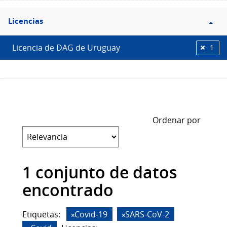
Filtro
Licencias
Licencias
Licencia de DAG de Uruguay
1
Ordenar por
1 conjunto de datos
encontrado
Etiquetas:
Covid-19
SARS-CoV-2