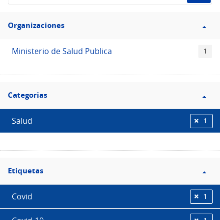
de
Filtro
datos...
Organizaciones
Organizaciones
Ministerio de Salud Publica
1
Filtro
Categorias
Categorias
Salud
1
Filtro
Etiquetas
Etiquetas
Covid
1