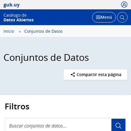
Usua
gub.uy
Catálogo de
Abrir
Desplegar
Menú
Datos Abiertos
busc
Inicio
Conjuntos de Datos
Conjuntos de Datos
Compartir esta página
Filtros
Buscar
conjuntos