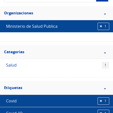
de
Filtro
datos...
Organizaciones
Organizaciones
Ministerio de Salud Publica
1
Filtro
Categorias
Categorias
Salud
1
Filtro
Etiquetas
Etiquetas
Covid
1