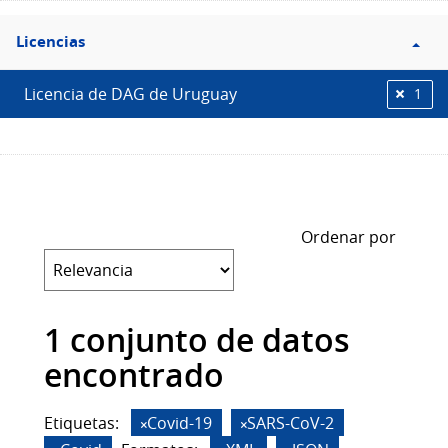
Filtro
Licencias
Licencias
Licencia de DAG de Uruguay
1
Ordenar por
1 conjunto de datos
encontrado
Etiquetas:
Covid-19
SARS-CoV-2