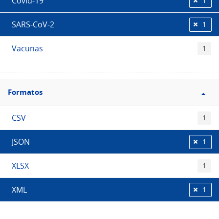
Covid-19
1
SARS-CoV-2
1
Vacunas
1
Filtro
Formatos
Formatos
CSV
1
JSON
1
XLSX
1
XML
1