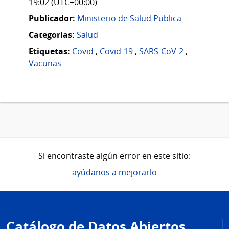
19:02 (UTC+00:00)
Publicador:
Ministerio de Salud Publica
Categorias:
Salud
Etiquetas:
Covid
,
Covid-19
,
SARS-CoV-2
,
Vacunas
Si encontraste algún error en este sitio:
ayúdanos a mejorarlo
Pie
de
Catálogo de Datos Abiertos