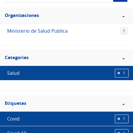
de
Filtro
datos...
Organizaciones
Organizaciones
Ministerio de Salud Publica
1
Filtro
Categorias
Categorias
Salud
1
Filtro
Etiquetas
Etiquetas
Covid
1