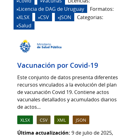
Covid
Vacunas
Licencias:
Licencia de DAG de Uruguay
Formatos:
XLSX
CSV
JSON
Categorias:
Salud
Vacunación por Covid-19
Este conjunto de datos presenta diferentes
recursos vinculados a la evolución del plan
de vacunación Covid 19. Contiene actos
vacunales detallados y acumulados diarios
de actos...
XLSX
CSV
XML
JSON
Última actualización:
9 de julio de 2025,