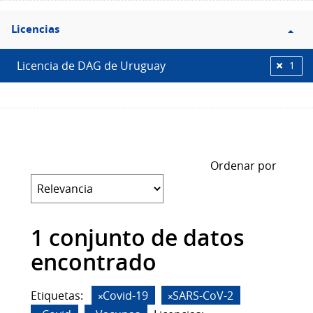
Filtro
Licencias
Licencias
Licencia de DAG de Uruguay
1
Ordenar por
1 conjunto de datos
encontrado
Etiquetas:
Covid-19
SARS-CoV-2