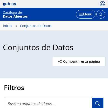
Usua
gub.uy
Catálogo de
Abrir
Desplegar
Menú
Datos Abiertos
busc
Inicio
Conjuntos de Datos
Conjuntos de Datos
Compartir esta página
Filtros
Buscar
conjuntos