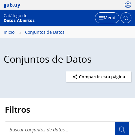
Usua
gub.uy
Catálogo de
Abrir
Desplegar
Menú
Datos Abiertos
busc
Inicio
Conjuntos de Datos
Conjuntos de Datos
Compartir esta página
Filtros
Buscar
conjuntos