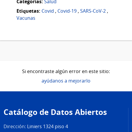
Categorias:
Salud
Etiquetas:
Covid
,
Covid-19
,
SARS-CoV-2
,
Vacunas
Si encontraste algún error en este sitio:
ayúdanos a mejorarlo
Pie
de
Catálogo de Datos Abiertos
página
Dirección:
Liniers 1324 piso 4