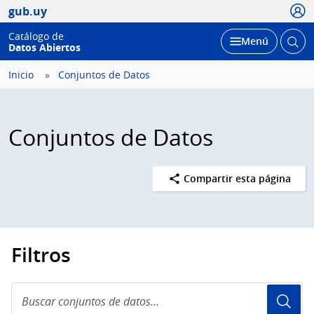
Usua
gub.uy
Catálogo de
Abrir
Desplegar
Menú
Datos Abiertos
busc
Inicio
Conjuntos de Datos
Conjuntos de Datos
Compartir esta página
Filtros
Buscar
conjuntos