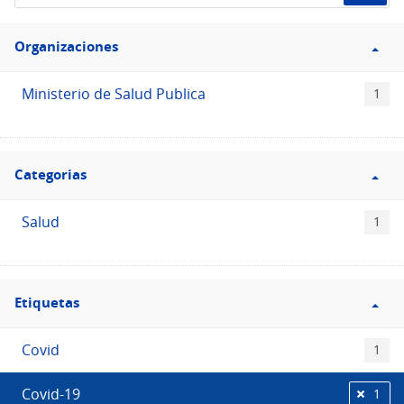
de
Filtro
datos...
Organizaciones
Organizaciones
Ministerio de Salud Publica
1
Filtro
Categorias
Categorias
Salud
1
Filtro
Etiquetas
Etiquetas
Covid
1
Covid-19
1