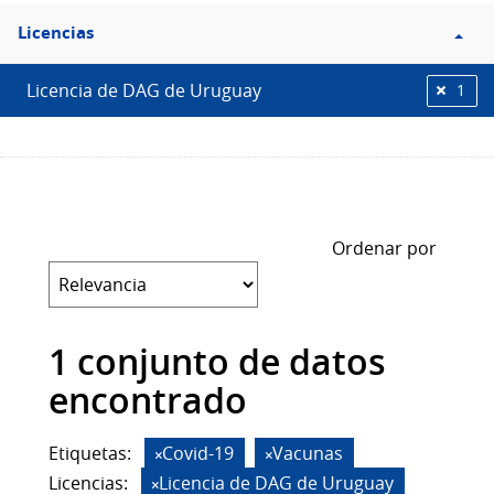
Filtro
Licencias
Licencias
Licencia de DAG de Uruguay
1
Ordenar por
1 conjunto de datos
encontrado
Etiquetas:
Covid-19
Vacunas
Licencias:
Licencia de DAG de Uruguay