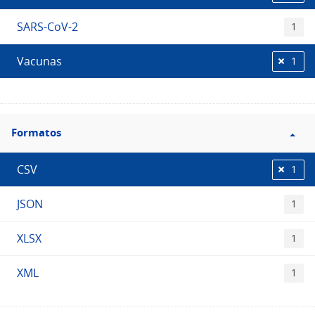
SARS-CoV-2
1
Vacunas
1
Filtro
Formatos
Formatos
CSV
1
JSON
1
XLSX
1
XML
1