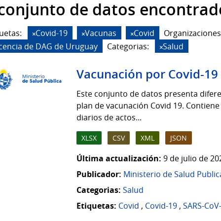
 conjunto de datos encontrad
uetas:
Covid-19
Vacunas
Covid
Organizaciones
icencia de DAG de Uruguay
Categorias:
Salud
Vacunación por Covid-19
Este conjunto de datos presenta difere
plan de vacunación Covid 19. Contiene
diarios de actos...
XLSX
CSV
XML
JSON
Última actualización:
9 de julio de 2
Publicador:
Ministerio de Salud Public
Categorias:
Salud
Etiquetas:
Covid
,
Covid-19
,
SARS-CoV