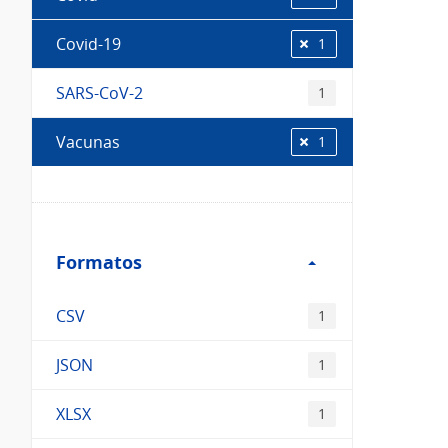
Covid-19
1
SARS-CoV-2
1
Vacunas
1
Filtro
Formatos
Formatos
CSV
1
JSON
1
XLSX
1