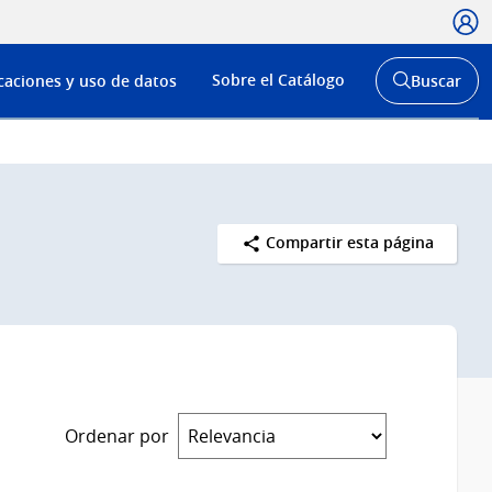
Usua
Menú
Sobre el Catálogo
caciones y uso de datos
Buscar
de
Abrir
buscador
navega
y
Compartir esta página
Ordenar por