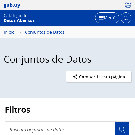
Usua
gub.uy
Catálogo de
Abrir
Desplegar
Menú
Datos Abiertos
busc
Inicio
Conjuntos de Datos
Conjuntos de Datos
Compartir esta página
Filtros
Buscar
conjuntos