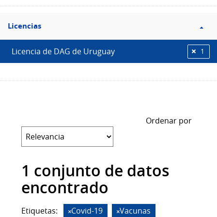
Filtro
Licencias
Licencias
Licencia de DAG de Uruguay
1
Ordenar por
1 conjunto de datos
encontrado
Etiquetas:
Covid-19
Vacunas