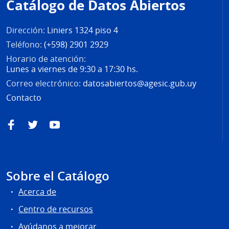
Catálogo de Datos Abiertos
página
Dirección:
Liniers 1324 piso 4
Teléfono:
(+598) 2901 2929
Horario de atención:
Lunes a viernes de 9:30 a 17:30 hs.
Correo electrónico:
datosabiertos@agesic.gub.uy
Contacto
Facebook
Twitter
YouTube
Sobre el Catálogo
Acerca de
Centro de recursos
Ayúdanos a mejorar