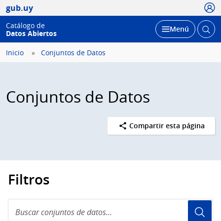
Usua
gub.uy
Catálogo de
Abrir
Desplegar
Menú
Datos Abiertos
busc
Inicio
Conjuntos de Datos
Conjuntos de Datos
Compartir esta página
Filtros
Buscar
conjuntos