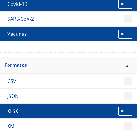
Covid-19
1
SARS-CoV-2
1
Vacunas
1
Filtro
Formatos
Formatos
CSV
1
JSON
1
XLSX
1
XML
1