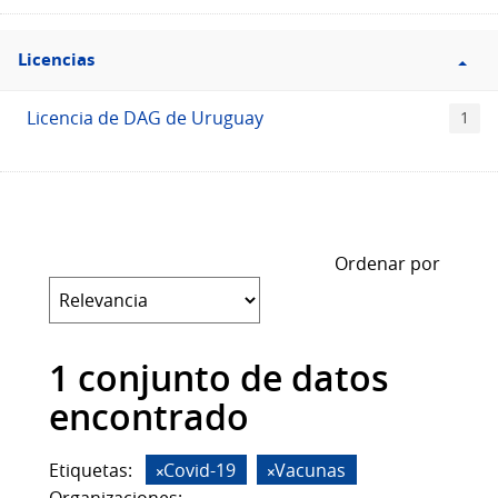
Filtro
Licencias
Licencias
Licencia de DAG de Uruguay
1
Ordenar por
1 conjunto de datos
encontrado
Etiquetas:
Covid-19
Vacunas