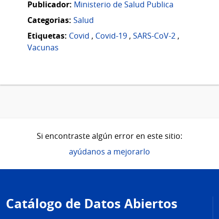
Publicador:
Ministerio de Salud Publica
Categorias:
Salud
Etiquetas:
Covid
,
Covid-19
,
SARS-CoV-2
,
Vacunas
Si encontraste algún error en este sitio:
ayúdanos a mejorarlo
Pie
de
Catálogo de Datos Abiertos
página