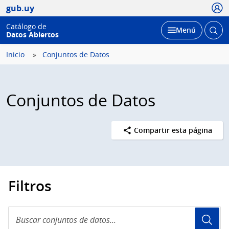
Usua
gub.uy
Catálogo de
Abrir
Desplegar
Menú
Datos Abiertos
busc
Inicio
Conjuntos de Datos
Conjuntos de Datos
Compartir esta página
Filtros
Buscar
conjuntos