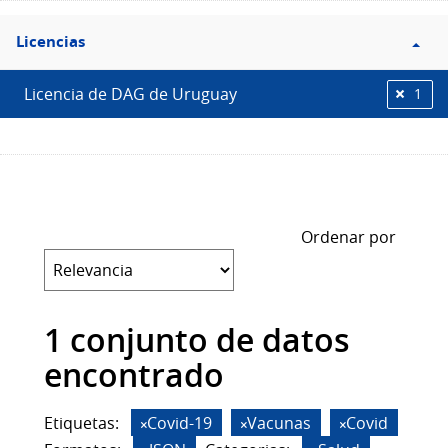
Filtro
Licencias
Licencias
Licencia de DAG de Uruguay
1
Ordenar por
1 conjunto de datos
encontrado
Etiquetas:
Covid-19
Vacunas
Covid