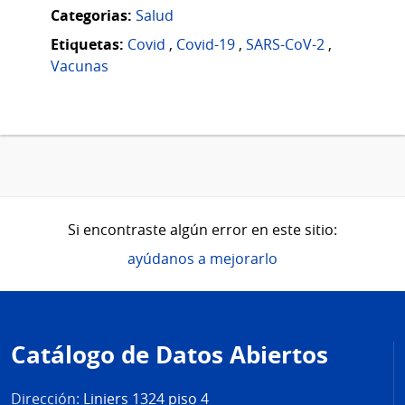
Categorias:
Salud
Etiquetas:
Covid
,
Covid-19
,
SARS-CoV-2
,
Vacunas
Si encontraste algún error en este sitio:
ayúdanos a mejorarlo
Pie
de
Catálogo de Datos Abiertos
página
Dirección:
Liniers 1324 piso 4