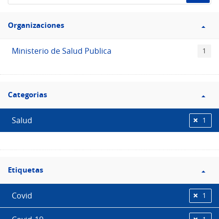
de
Filtro
datos...
Organizaciones
Organizaciones
Ministerio de Salud Publica
1
Filtro
Categorias
Categorias
Salud
1
Filtro
Etiquetas
Etiquetas
Covid
1