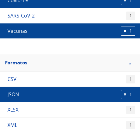
Covid-19
1
SARS-CoV-2
1
Vacunas
1
Filtro
Formatos
Formatos
CSV
1
JSON
1
XLSX
1
XML
1