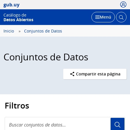
Usua
gub.uy
Catálogo de
Abrir
Desplegar
Menú
Datos Abiertos
busc
Inicio
Conjuntos de Datos
Conjuntos de Datos
Compartir esta página
Filtros
Buscar
conjuntos