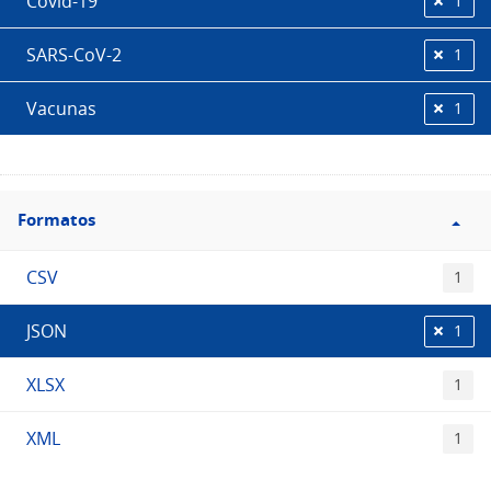
Covid-19
1
SARS-CoV-2
1
Vacunas
1
Filtro
Formatos
Formatos
CSV
1
JSON
1
XLSX
1
XML
1