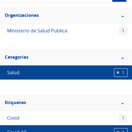
de
Filtro
datos...
Organizaciones
Organizaciones
Ministerio de Salud Publica
1
Filtro
Categorias
Categorias
Salud
1
Filtro
Etiquetas
Etiquetas
Covid
1