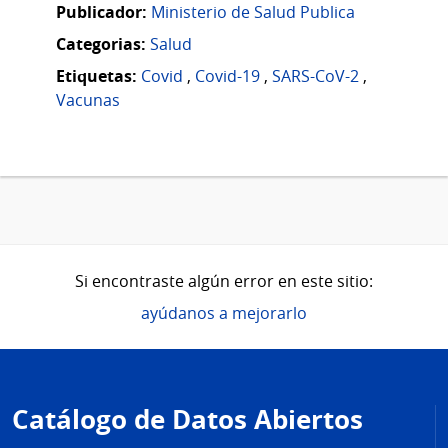
Publicador:
Ministerio de Salud Publica
Categorias:
Salud
Etiquetas:
Covid
,
Covid-19
,
SARS-CoV-2
,
Vacunas
Si encontraste algún error en este sitio:
ayúdanos a mejorarlo
Pie
de
Catálogo de Datos Abiertos
página