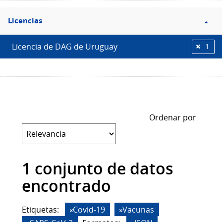
Filtro
Licencias
Licencias
Licencia de DAG de Uruguay
1
Ordenar por
1 conjunto de datos
encontrado
Etiquetas:
Covid-19
Vacunas