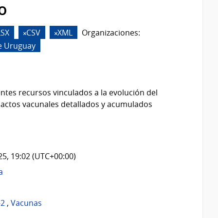
o
LSX
CSV
XML
Organizaciones:
e Uruguay
ntes recursos vinculados a la evolución del
 actos vacunales detallados y acumulados
025, 19:02 (UTC+00:00)
a
-2
,
Vacunas