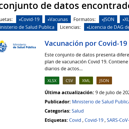
 conjunto de datos encontrad
uetas:
Covid-19
Vacunas
Formatos:
JSON
X
inisterio de Salud Publica
Licencias:
Licencia de DAG d
Vacunación por Covid-19
Este conjunto de datos presenta difere
plan de vacunación Covid 19. Contiene
diarios de actos...
XLSX
CSV
XML
JSON
Última actualización:
9 de julio de 2
Publicador:
Ministerio de Salud Public
Categorias:
Salud
Etiquetas:
Covid
,
Covid-19
,
SARS-CoV