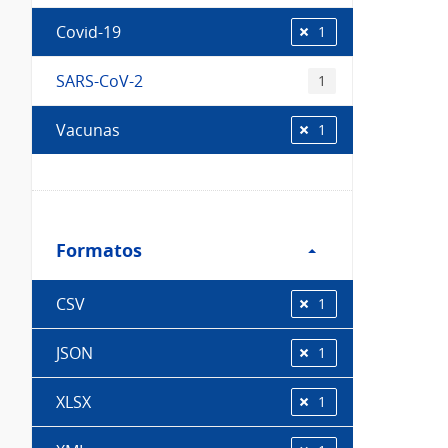
Covid-19
1
SARS-CoV-2
1
Vacunas
1
Filtro
Formatos
Formatos
CSV
1
JSON
1
XLSX
1