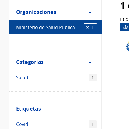
Filtro
datos...
1
Organizaciones
Organizaciones
Etiq
M
Ministerio de Salud Publica
1
Filtro
Categorias
Categorias
Salud
1
Filtro
Etiquetas
Etiquetas
Covid
1