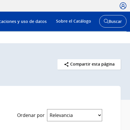
Usua
Menú
Sobre el Catálogo
caciones y uso de datos
Buscar
de
Abrir
buscador
navega
y
Compartir esta página
Ordenar por